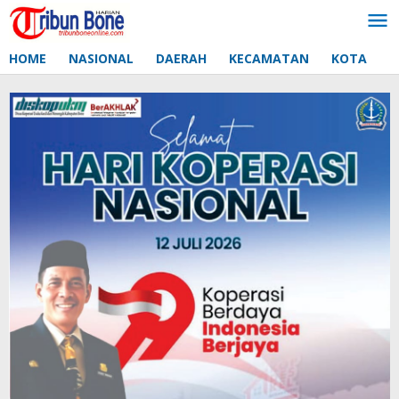
Lewati
ke
konten
HOME
NASIONAL
DAERAH
KECAMATAN
KOTA
D