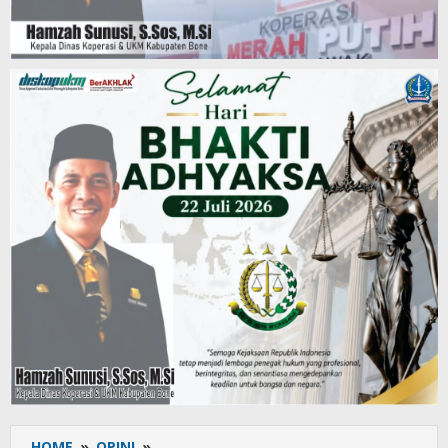
HOME
»
OPINI
»
Prinsip