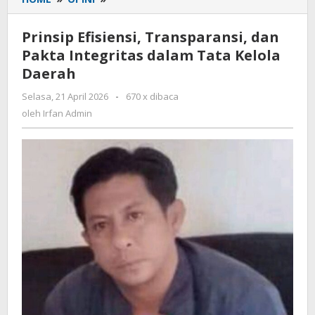
Efisiensi,
Transparansi,
Prinsip Efisiensi, Transparansi, dan
dan
Pakta Integritas dalam Tata Kelola
Pakta
Daerah
Integritas
dalam
Selasa, 21 April 2026
oleh
-
670 x dibaca
Tata
Irfan
oleh
Irfan Admin
Kelola
Admin
Daerah