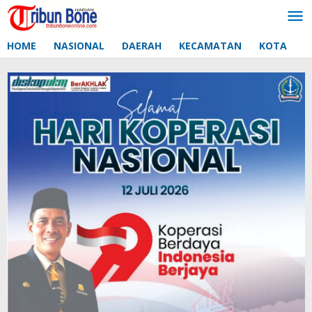
Lewati
ke
konten
HOME
NASIONAL
DAERAH
KECAMATAN
KOTA
D