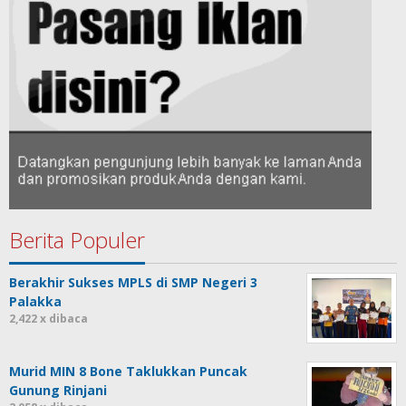
Berita Populer
Berakhir Sukses MPLS di SMP Negeri 3
Palakka
2,422 x dibaca
Murid MIN 8 Bone Taklukkan Puncak
Gunung Rinjani