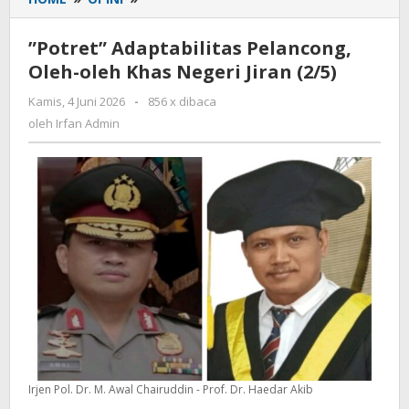
Adaptabilitas
Pelancong,
”Potret” Adaptabilitas Pelancong,
Oleh-
Oleh-oleh Khas Negeri Jiran (2/5)
oleh
Khas
Kamis, 4 Juni 2026
oleh
-
856 x dibaca
Negeri
Irfan
oleh
Irfan Admin
Jiran
Admin
(2/5)
Irjen Pol. Dr. M. Awal Chairuddin - Prof. Dr. Haedar Akib