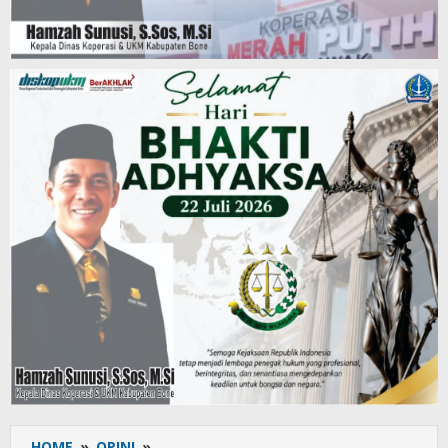
HOME
»
OPINI
»
”Potret”