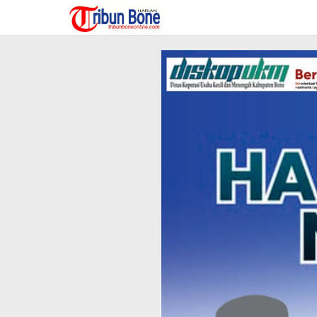
Lewati
ke
konten