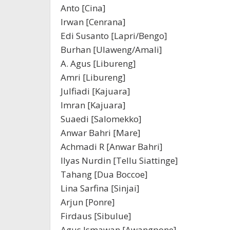
Anto [Cina]
Irwan [Cenrana]
Edi Susanto [Lapri/Bengo]
Burhan [Ulaweng/Amali]
A. Agus [Libureng]
Amri [Libureng]
Julfiadi [Kajuara]
Imran [Kajuara]
Suaedi [Salomekko]
Anwar Bahri [Mare]
Achmadi R [Anwar Bahri]
Ilyas Nurdin [Tellu Siattinge]
Tahang [Dua Boccoe]
Lina Sarfina [Sinjai]
Arjun [Ponre]
Firdaus [Sibulue]
Agus Ismawan [Awangpone]