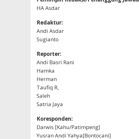
HA Asdar
Redaktur:
Andi Asdar
Sugianto
Reporter:
Andi Basri Rani
Hamka
Herman
Taufiq R,
Saleh
Satria Jaya
Koresponden:
Darwis [Kahu/Patimpeng]
Yusran Andi Yahya[Bontocani]