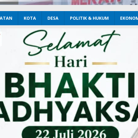
ATAN
KOTA
DESA
POLITIK & HUKUM
EKONOM