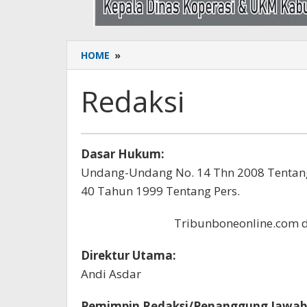
HOME
»
Redaksi
Redaksi
Jumat,
Dasar Hukum:
12
Undang-Undang No. 14 Thn 2008 Tentang
Januari
2018
40 Tahun 1999 Tentang Pers.
oleh
Yusdi
Tribunboneonline.com
Muliady
Direktur Utama:
Andi Asdar
Pemimpin Redaksi/Penanggung Jawab