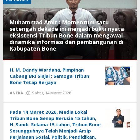
Muhammad Amir : Momentum satu
setengah dekade ini menjadi bukti nyata
eksistensi Tribun Bone dalam mengawal
dinamika informasi dan pembangunan di
Kabupaten Bone
ANEKA
H. M. Dandy Wardana, Pimpinan
Minggu,
Cabang BRI Sinjai : Semoga Tribun
15
Bone Tetap Berjaya
Maret
ANEKA
Sabtu, 14 Maret 2026
oleh
2026
Irfan
oleh
Admin
Irfan
Admin
Pada 14 Maret 2026, Media Lokal
Tribun Bone Genap Berusia 15 tahun,
H. Sandi: Selama 15 tahun, Tribun Bone
Sesungguhnya Telah Menjadi Arsip
Perjalanan Sosial, Politik, Pendidikan,