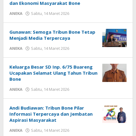
dan Ekonomi Masyarakat Bone
ANEKA
Sabtu, 14 Maret 2026
oleh
Irfan
Admin
Gunawan: Semoga Tribun Bone Tetap
Menjadi Media Terpercaya
ANEKA
Sabtu, 14 Maret 2026
oleh
Irfan
Admin
Keluarga Besar SD Inp. 6/75 Buareng
Ucapakan Selamat Ulang Tahun Tribun
Bone
ANEKA
Sabtu, 14 Maret 2026
oleh
Irfan
Admin
Andi Budiawan: Tribun Bone Pilar
Informasi Terpercaya dan Jembatan
Aspirasi Masyarakat
ANEKA
Sabtu, 14 Maret 2026
oleh