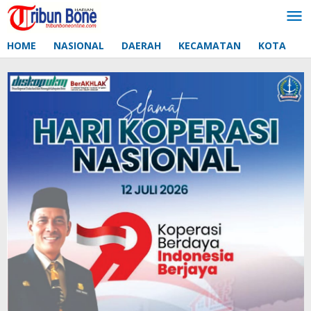
Lewati
ke
konten
HOME
NASIONAL
DAERAH
KECAMATAN
KOTA
D