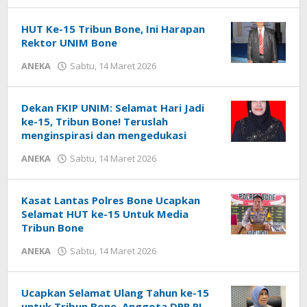
Irfan
Admin
HUT Ke-15 Tribun Bone, Ini Harapan
Rektor UNIM Bone
ANEKA
Sabtu, 14 Maret 2026
oleh
Irfan
Admin
Dekan FKIP UNIM: Selamat Hari Jadi
ke-15, Tribun Bone! Teruslah
menginspirasi dan mengedukasi
ANEKA
Sabtu, 14 Maret 2026
oleh
Irfan
Admin
Kasat Lantas Polres Bone Ucapkan
Selamat HUT ke-15 Untuk Media
Tribun Bone
ANEKA
Sabtu, 14 Maret 2026
oleh
Irfan
Admin
Ucapkan Selamat Ulang Tahun ke-15
untuk Tribun Bone, Anggota DPR RI