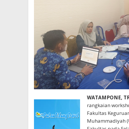
WATAMPONE, T
rangkaian works
Fakultas Keguruan
Muhammadiyah (U
Fakultas pada Sel