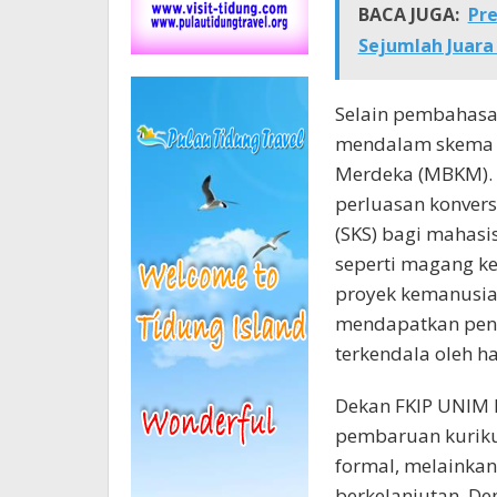
BACA JUGA:
Pre
Sejumlah Juara
Selain pembahasa
mendalam skema 
Merdeka (MBKM). 
perluasan konversi
(SKS) bagi mahasi
seperti magang k
proyek kemanusiaa
mendapatkan peng
terkendala oleh ha
Dekan FKIP UNIM 
pembaruan kuriku
formal, melainkan
berkelanjutan. De