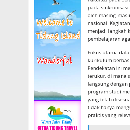
pada sinkronisasi
oleh masing-masin
nasional. Kegiata
menjadi langkah k
pembelajaran agar
Fokus utama dalam
kurikulum berbas
Pendekatan ini m
terukur, di mana s
langsung dengan p
program studi me
yang telah dises
tidak hanya mengu
praktis yang relev