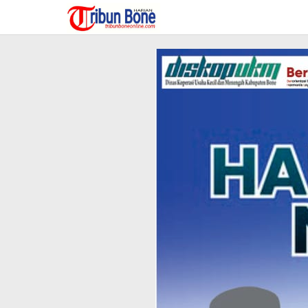
Lewati
ke
konten