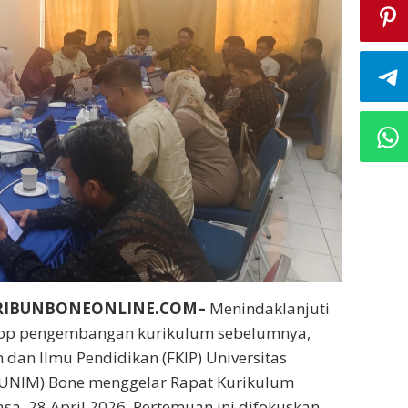
RIBUNBONEONLINE.COM–
Menindaklanjuti
hop pengembangan kurikulum sebelumnya,
 dan Ilmu Pendidikan (FKIP) Universitas
NIM) Bone menggelar Rapat Kurikulum
asa, 28 April 2026. Pertemuan ini difokuskan