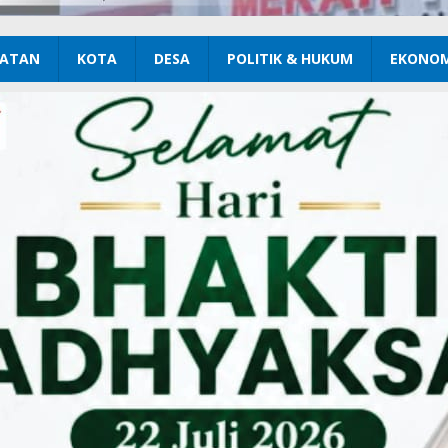
ATAN
KOTA
DESA
POLITIK & HUKUM
EKONOM