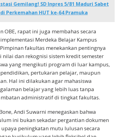
stasi Gemilang! SD Inpres 5/81 Maduri Sabet
 di Perkemahan HUT ke-64 Pramuka
n OBE, rapat ini juga membahas secara
implementasi Merdeka Belajar Kampus
Pimpinan fakultas menekankan pentingnya
 nilai dan rekognisi sistem kredit semester
swa yang mengikuti program di luar kampus,
ependidikan, pertukaran pelajar, maupun
n. Hal ini dilakukan agar mahasiswa
alaman belajar yang lebih luas tanpa
mbatan administratif di tingkat fakultas.
Bone, Andi Suwarni menegaskan bahwa
lum ini bukan sekadar pergantian dokumen
 upaya peningkatan mutu lulusan secara
ngan kurikulum yang lebih fleksibel dan