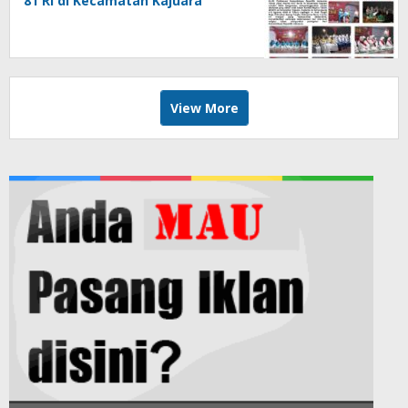
81 RI di Kecamatan Kajuara
View More