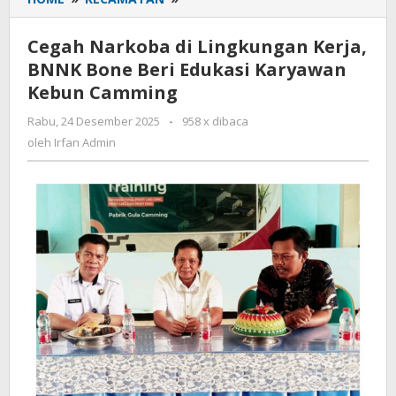
Narkoba
di
Cegah Narkoba di Lingkungan Kerja,
Lingkungan
BNNK Bone Beri Edukasi Karyawan
Kerja,
Kebun Camming
BNNK
Bone
Rabu, 24 Desember 2025
oleh
-
958 x dibaca
Beri
Irfan
oleh
Irfan Admin
Edukasi
Admin
Karyawan
Kebun
Camming