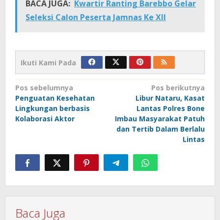
BACA JUGA:
Kwartir Ranting Barebbo Gelar
Seleksi Calon Peserta Jamnas Ke XII
Ikuti Kami Pada
Navigasi
Pos sebelumnya
Pos berikutnya
Penguatan Kesehatan
Libur Nataru, Kasat
pos
Lingkungan berbasis
Lantas Polres Bone
Kolaborasi Aktor
Imbau Masyarakat Patuh
dan Tertib Dalam Berlalu
Lintas
Baca Juga