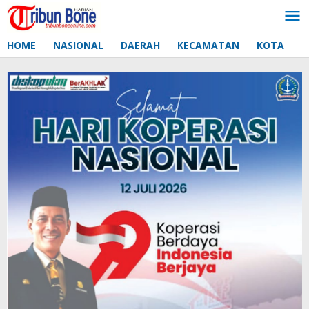
Lewati
ke
konten
HOME
NASIONAL
DAERAH
KECAMATAN
KOTA
D