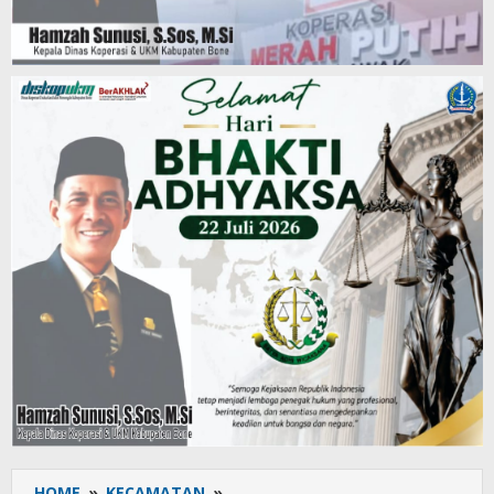
HOME
»
KECAMATAN
»
Cegah