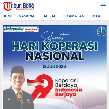
Lewati
ke
konten
HOME
NASIONAL
DAERAH
KECAMATAN
KOTA
D