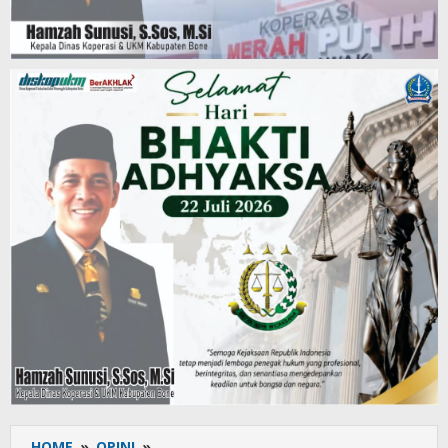
HOME
»
OPINI
»
Penguatan