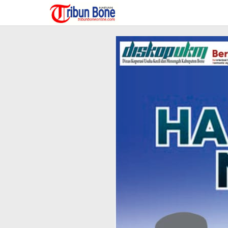
Lewati
ke
konten