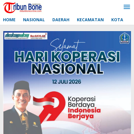
Lewati
ke
konten
HOME
NASIONAL
DAERAH
KECAMATAN
KOTA
D