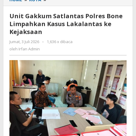
Gakkum
Satlantas
Unit Gakkum Satlantas Polres Bone
Polres
Limpahkan Kasus Lakalantas ke
Bone
Kejaksaan
Limpahkan
Kasus
Jumat, 3 Juli 2026
oleh
-
1,636 x dibaca
Lakalantas
Irfan
oleh
Irfan Admin
ke
Admin
Kejaksaan