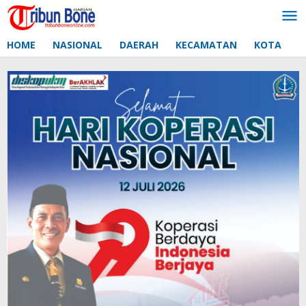
Lewati
ke
konten
HOME
NASIONAL
DAERAH
KECAMATAN
KOTA
D