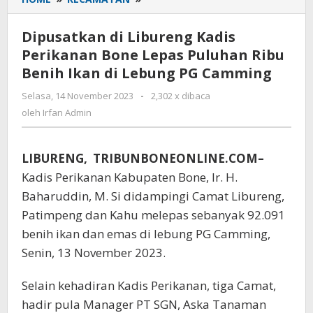
di
Libureng
Dipusatkan di Libureng Kadis
Kadis
Perikanan Bone Lepas Puluhan Ribu
Perikanan
Benih Ikan di Lebung PG Camming
Bone
Lepas
Selasa, 14 November 2023
oleh
-
2,302 x dibaca
Puluhan
Irfan
oleh
Irfan Admin
Ribu
Admin
Benih
Ikan
LIBURENG, TRIBUNBONEONLINE.COM–
di
Lebung
Kadis Perikanan Kabupaten Bone, Ir. H.
PG
Baharuddin, M. Si didampingi Camat Libureng,
Camming
Patimpeng dan Kahu melepas sebanyak 92.091
benih ikan dan emas di lebung PG Camming,
Senin, 13 November 2023.
Selain kehadiran Kadis Perikanan, tiga Camat,
hadir pula Manager PT SGN, Aska Tanaman