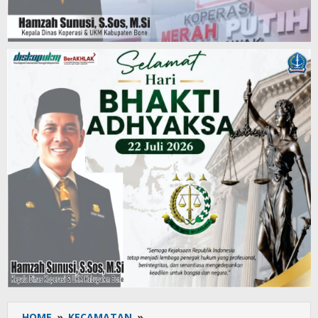
HOME
»
KECAMATAN
»
Dipusatkan