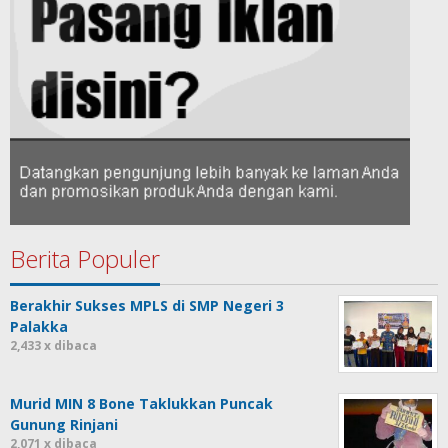
Berita Populer
Berakhir Sukses MPLS di SMP Negeri 3
Palakka
2,433 x dibaca
Murid MIN 8 Bone Taklukkan Puncak
Gunung Rinjani
2,071 x dibaca