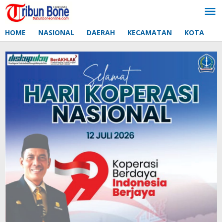
Lewati
ke
konten
HOME
NASIONAL
DAERAH
KECAMATAN
KOTA
D