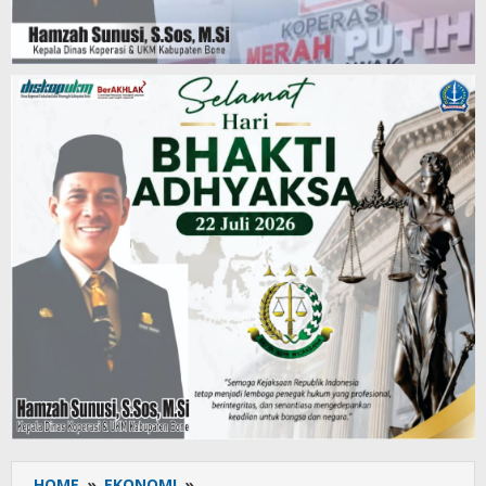
HOME
»
EKONOMI
»
Sukses