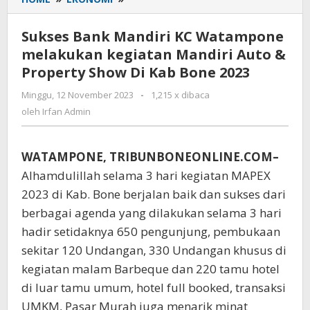
Bank
Mandiri
Sukses Bank Mandiri KC Watampone
KC
melakukan kegiatan Mandiri Auto &
Watampone
Property Show Di Kab Bone 2023
melakukan
kegiatan
Minggu, 12 November 2023
oleh
-
1,215 x dibaca
Mandiri
Irfan
oleh
Irfan Admin
Auto
Admin
&
Property
WATAMPONE, TRIBUNBONEONLINE.COM–
Show
Di
Alhamdulillah selama 3 hari kegiatan MAPEX
Kab
2023 di Kab. Bone berjalan baik dan sukses dari
Bone
berbagai agenda yang dilakukan selama 3 hari
2023
hadir setidaknya 650 pengunjung, pembukaan
sekitar 120 Undangan, 330 Undangan khusus di
kegiatan malam Barbeque dan 220 tamu hotel
di luar tamu umum, hotel full booked, transaksi
UMKM, Pasar Murah juga menarik minat