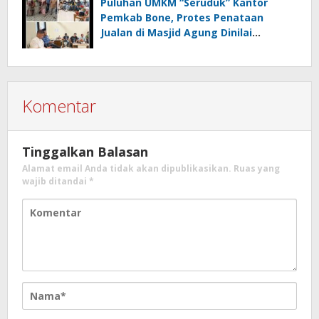
Puluhan UMKM “Seruduk” Kantor
Pemkab Bone, Protes Penataan
Jualan di Masjid Agung Dinilai
Amburadul
Komentar
Tinggalkan Balasan
Alamat email Anda tidak akan dipublikasikan.
Ruas yang
wajib ditandai
*