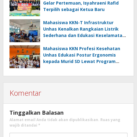
Gelar Pertemuan, Isyahraeni Rafid
Terpilih sebagai Ketua Baru
Mahasiswa KKN-T Infrastruktur
Unhas Kenalkan Rangkaian Listrik
Sederhana dan Edukasi Keselamatan
serta Bahaya Listrik di SMPN 40 Satap
Langkeang
Mahasiswa KKN Profesi Kesehatan
Unhas Edukasi Postur Ergonomis
kepada Murid SD Lewat Program
“Postur Tepat, Anak Hebat”
Komentar
Tinggalkan Balasan
Alamat email Anda tidak akan dipublikasikan.
Ruas yang
wajib ditandai
*