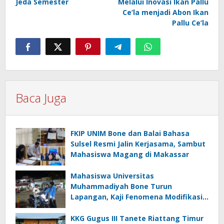
Jeda Semester
Melalui Inovasi Ikan Pallu
Ce’la menjadi Abon Ikan
Pallu Ce’la
Baca Juga
FKIP UNIM Bone dan Balai Bahasa
Sulsel Resmi Jalin Kerjasama, Sambut
Mahasiswa Magang di Makassar
Mahasiswa Universitas
Muhammadiyah Bone Turun
Lapangan, Kaji Fenomena Modifikasi
Lampu Kendaraan melalui Riset
FOTOFOBIA
KKG Gugus III Tanete Riattang Timur