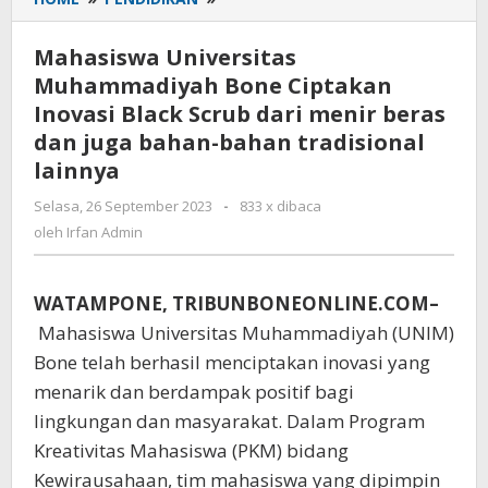
Universitas
Muhammadiyah
Mahasiswa Universitas
Bone
Muhammadiyah Bone Ciptakan
Ciptakan
Inovasi Black Scrub dari menir beras
Inovasi
Black
dan juga bahan-bahan tradisional
Scrub
lainnya
dari
menir
Selasa, 26 September 2023
oleh
-
833 x dibaca
beras
Irfan
oleh
Irfan Admin
Admin
dan
juga
bahan-
WATAMPONE, TRIBUNBONEONLINE.COM–
bahan
Mahasiswa Universitas Muhammadiyah (UNIM)
tradisional
Bone telah berhasil menciptakan inovasi yang
lainnya
menarik dan berdampak positif bagi
lingkungan dan masyarakat. Dalam Program
Kreativitas Mahasiswa (PKM) bidang
Kewirausahaan, tim mahasiswa yang dipimpin