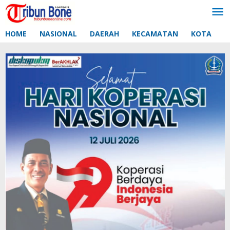
Lewati
ke
konten
HOME
NASIONAL
DAERAH
KECAMATAN
KOTA
D