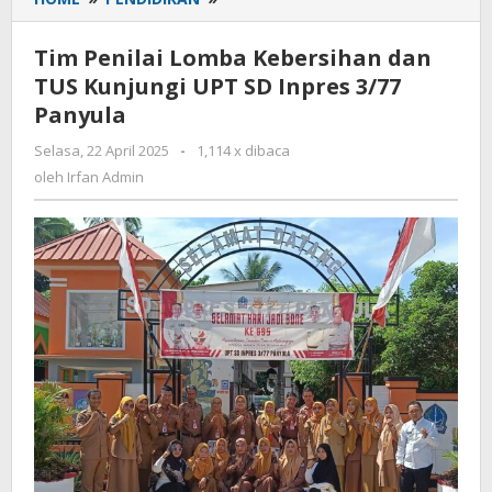
Penilai
Lomba
Tim Penilai Lomba Kebersihan dan
Kebersihan
TUS Kunjungi UPT SD Inpres 3/77
dan
Panyula
TUS
Kunjungi
Selasa, 22 April 2025
oleh
-
1,114 x dibaca
UPT
Irfan
oleh
Irfan Admin
SD
Admin
Inpres
3/77
Panyula