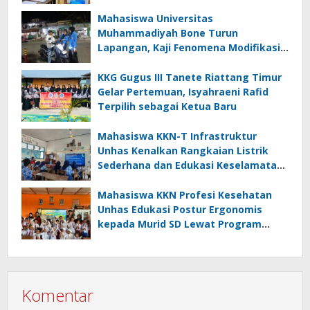
Mahasiswa Universitas
Muhammadiyah Bone Turun
Lapangan, Kaji Fenomena Modifikasi
Lampu Kendaraan melalui Riset
FOTOFOBIA
KKG Gugus III Tanete Riattang Timur
Gelar Pertemuan, Isyahraeni Rafid
Terpilih sebagai Ketua Baru
Mahasiswa KKN-T Infrastruktur
Unhas Kenalkan Rangkaian Listrik
Sederhana dan Edukasi Keselamatan
serta Bahaya Listrik di SMPN 40 Satap
Langkeang
Mahasiswa KKN Profesi Kesehatan
Unhas Edukasi Postur Ergonomis
kepada Murid SD Lewat Program
“Postur Tepat, Anak Hebat”
Komentar