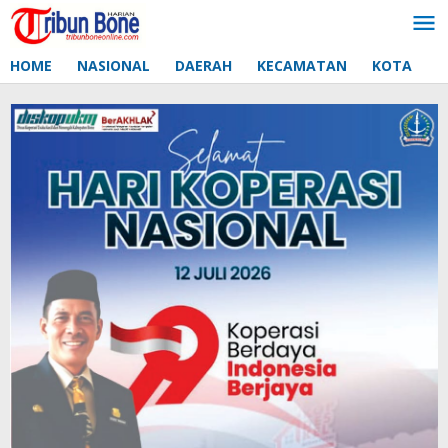
Lewati
ke
konten
HOME
NASIONAL
DAERAH
KECAMATAN
KOTA
D