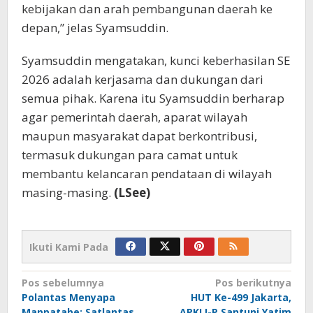
kebijakan dan arah pembangunan daerah ke
depan,” jelas Syamsuddin.
Syamsuddin mengatakan, kunci keberhasilan SE
2026 adalah kerjasama dan dukungan dari
semua pihak. Karena itu Syamsuddin berharap
agar pemerintah daerah, aparat wilayah
maupun masyarakat dapat berkontribusi,
termasuk dukungan para camat untuk
membantu kelancaran pendataan di wilayah
masing-masing.
(LSee)
Ikuti Kami Pada
Navigasi
Pos sebelumnya
Pos berikutnya
Polantas Menyapa
HUT Ke-499 Jakarta,
pos
Mappatabe: Satlantas
APKLI-P Santuni Yatim