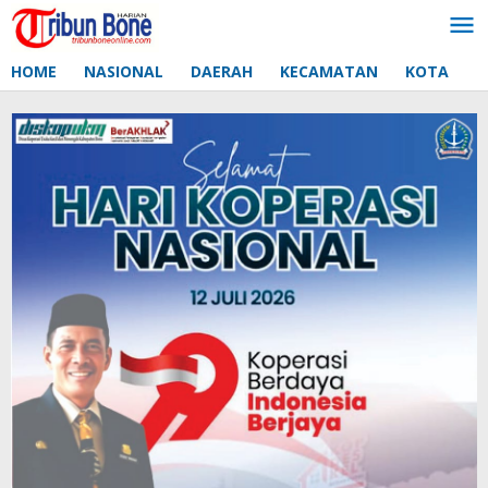
Lewati
ke
konten
HOME
NASIONAL
DAERAH
KECAMATAN
KOTA
D