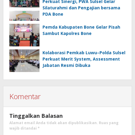
Perkuat Sinergi, PWA Sulsel Gelar
Silaturahmi dan Pengajian bersama
PDA Bone
Pemda Kabupaten Bone Gelar Pisah
Sambut Kapolres Bone
Kolaborasi Pemkab Luwu–Polda Sulsel
Perkuat Merit System, Assessment
Jabatan Resmi Dibuka
Komentar
Tinggalkan Balasan
Alamat email Anda tidak akan dipublikasikan.
Ruas yang
wajib ditandai
*