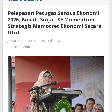
Petugas
Sensus
Pelepasan Petugas Sensus Ekonomi
Ekonomi
2026, Bupati Sinjai: SE Momentum
2026,
Strategis Memotret Ekonomi Secara
Bupati
Sinjai:
Utuh
SE
Jumat, 12 Juni 2026
oleh
-
352 x dibaca
Momentum
Irfan
oleh
Irfan Admin
Strategis
Admin
Memotret
Ekonomi
Secara
Utuh