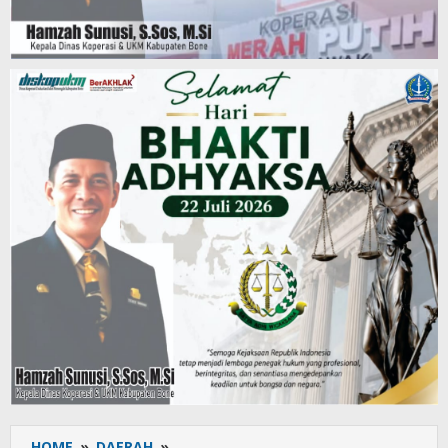
HOME
»
DAERAH
»
Pelepasan