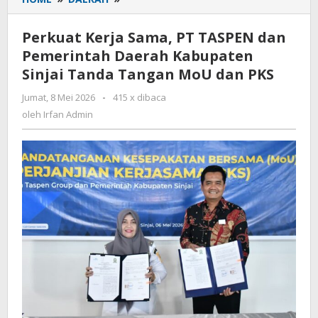
Kerja
Sama,
Perkuat Kerja Sama, PT TASPEN dan
PT
Pemerintah Daerah Kabupaten
TASPEN
Sinjai Tanda Tangan MoU dan PKS
dan
Pemerintah
Jumat, 8 Mei 2026
oleh
-
415 x dibaca
Daerah
Irfan
oleh
Irfan Admin
Kabupaten
Admin
Sinjai
Tanda
Tangan
MoU
dan
PKS