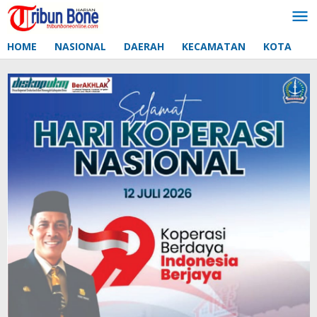
Lewati
ke
konten
HOME
NASIONAL
DAERAH
KECAMATAN
KOTA
D