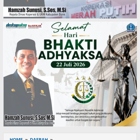
HOME
»
DAERAH
»
Perkuat