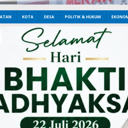
ATAN
KOTA
DESA
POLITIK & HUKUM
EKONOM