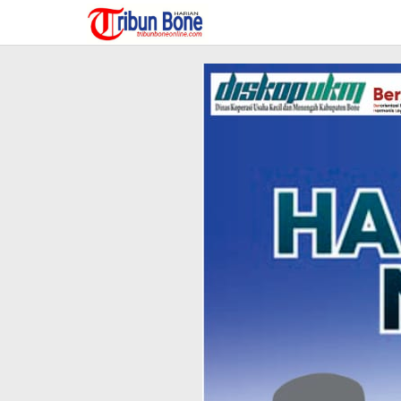
Lewati
ke
konten