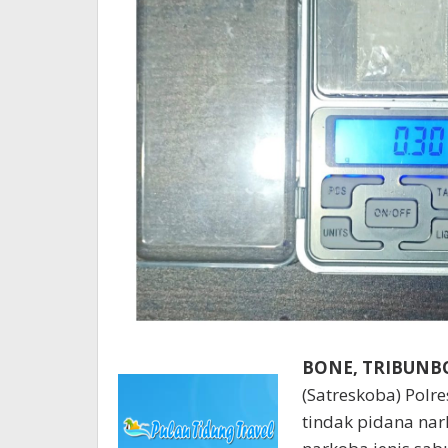
BONE, TRIBUN
(Satreskoba) Polr
tindak pidana nar