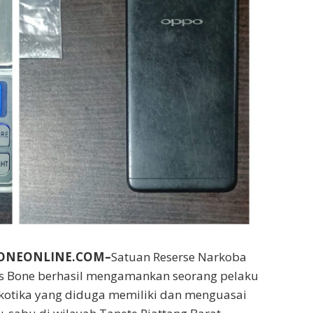
BONEONLINE.COM–
Satuan Reserse Narkoba
es Bone berhasil mengamankan seorang pelaku
kotika yang diduga memiliki dan menguasai