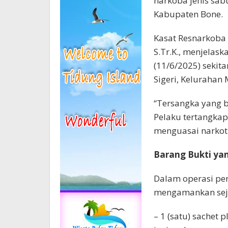
narkoba jenis sab
Kabupaten Bone.
Kasat Resnarkoba 
S.Tr.K., menjela
(11/6/2025) sekit
Sigeri, Kelurahan
“Tersangka yang b
Pelaku tertangka
menguasai narkoti
Barang Bukti y
Dalam operasi pen
mengamankan seju
– 1 (satu) sachet p