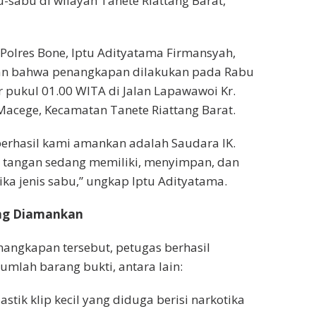
u-sabu di wilayah Tanete Riattang Barat,
Polres Bone, Iptu Adityatama Firmansyah,
skan bahwa penangkapan dilakukan pada Rabu
ar pukul 01.00 WITA di Jalan Lapawawoi Kr.
 Macege, Kecamatan Tanete Riattang Barat.
erhasil kami amankan adalah Saudara IK.
p tangan sedang memiliki, menyimpan, dan
ka jenis sabu,” ungkap Iptu Adityatama.
ang Diamankan
angkapan tersebut, petugas berhasil
mlah barang bukti, antara lain:
lastik klip kecil yang diduga berisi narkotika