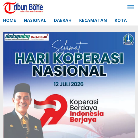
Lewati
ke
konten
HOME
NASIONAL
DAERAH
KECAMATAN
KOTA
D