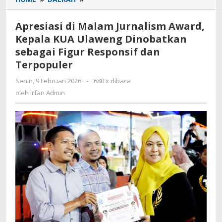
di
Malam
Apresiasi di Malam Jurnalism Award,
Jurnalism
Kepala KUA Ulaweng Dinobatkan
Award,
sebagai Figur Responsif dan
Kepala
KUA
Terpopuler
Ulaweng
Senin, 9 Februari 2026
oleh
-
680 x dibaca
Dinobatkan
Irfan
oleh
Irfan Admin
sebagai
Admin
Figur
Responsif
dan
Terpopuler