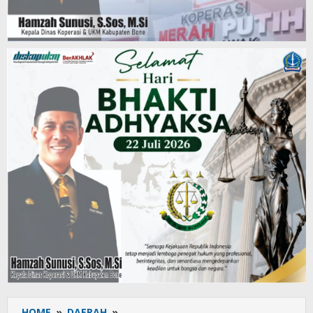
HOME
»
DAERAH
»
Apresiasi