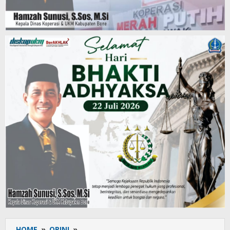
HOME
»
OPINI
»
IMM