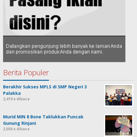
Berita Populer
Berakhir Sukses MPLS di SMP Negeri 3
Palakka
2,419 x dibaca
Murid MIN 8 Bone Taklukkan Puncak
Gunung Rinjani
2,056 x dibaca