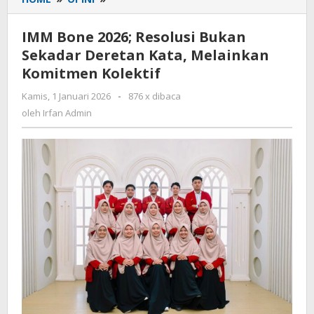
Bone
2026;
IMM Bone 2026; Resolusi Bukan
Resolusi
Sekadar Deretan Kata, Melainkan
Bukan
Komitmen Kolektif
Sekadar
Deretan
Kamis, 1 Januari 2026
oleh
-
876 x dibaca
Kata,
Irfan
oleh
Irfan Admin
Melainkan
Admin
Komitmen
Kolektif