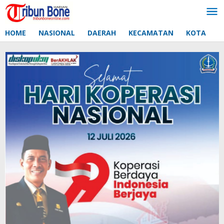
Lewati
ke
konten
HOME
NASIONAL
DAERAH
KECAMATAN
KOTA
D