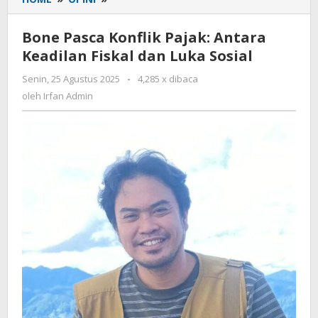
Pasca
Konflik
Bone Pasca Konflik Pajak: Antara
Pajak:
Keadilan Fiskal dan Luka Sosial
Antara
Keadilan
Senin, 25 Agustus 2025
oleh
-
4,285 x dibaca
Fiskal
Irfan
oleh
Irfan Admin
dan
Admin
Luka
Sosial