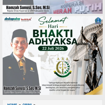
HOME
»
OPINI
»
Bone