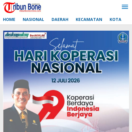
Lewati
ke
konten
HOME
NASIONAL
DAERAH
KECAMATAN
KOTA
D