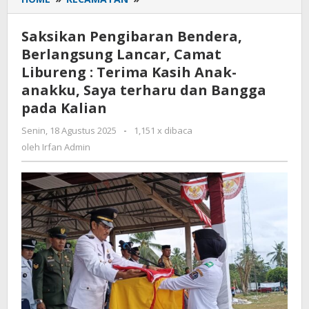
Pengibaran
Bendera,
Saksikan Pengibaran Bendera,
Berlangsung
Berlangsung Lancar, Camat
Lancar,
Libureng : Terima Kasih Anak-
Camat
Libureng
anakku, Saya terharu dan Bangga
:
pada Kalian
Terima
Kasih
Senin, 18 Agustus 2025
oleh
-
1,151 x dibaca
Irfan
Anak-
oleh
Irfan Admin
Admin
anakku,
Saya
terharu
dan
Bangga
pada
Kalian