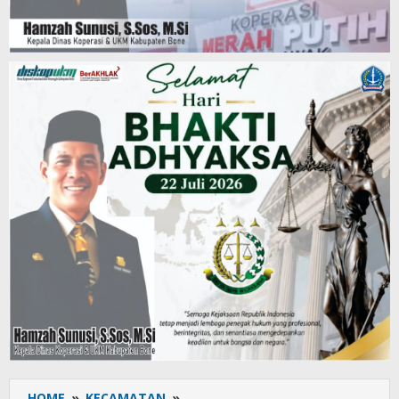
HOME
»
KECAMATAN
»
Saksikan