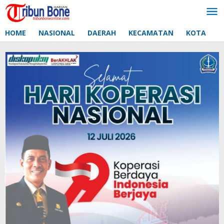
Lewati
ke
konten
HOME
NASIONAL
DAERAH
KECAMATAN
KOTA
D