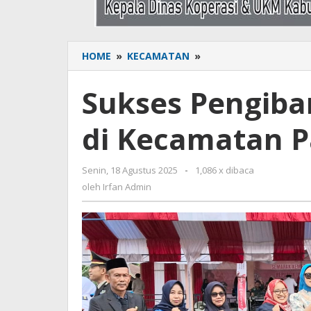
HOME
»
KECAMATAN
»
Sukses
Pengibaran
sang
Sukses Pengiba
Merah
putih
di Kecamatan P
di
Kecamatan
Palakka
Senin, 18 Agustus 2025
oleh
-
1,086 x dibaca
Irfan
oleh
Irfan Admin
Admin