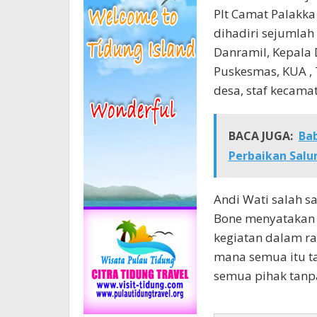
Plt Camat Palakka
dihadiri sejumlah
Danramil, Kepala 
Puskesmas, KUA ,
desa, staf kecama
BACA JUGA:
Ba
Perbaikan Salu
Andi Wati salah s
Bone menyatakan r
kegiatan dalam r
mana semua itu ta
semua pihak tanpa