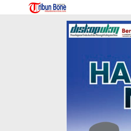
Lewati
ke
konten