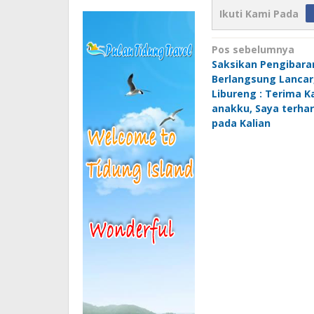
Ikuti Kami Pada
Navigasi
Pos sebelumnya
Saksikan Pengibara
pos
Berlangsung Lancar
Libureng : Terima K
anakku, Saya terha
pada Kalian