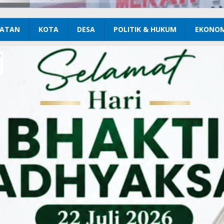
ATAN
KOTA
DESA
POLITIK & HUKUM
EKONOM