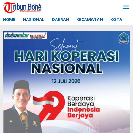
Lewati
ke
konten
HOME
NASIONAL
DAERAH
KECAMATAN
KOTA
D