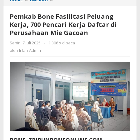
Bone
Fasilitasi
Pemkab Bone Fasilitasi Peluang
Peluang
Kerja, 700 Pencari Kerja Daftar di
Kerja,
Perusahaan Mie Gacoan
700
Pencari
Senin, 7 Juli 2025
oleh
-
1,306 x dibaca
Kerja
Irfan
oleh
Irfan Admin
Daftar
Admin
di
Perusahaan
Mie
Gacoan