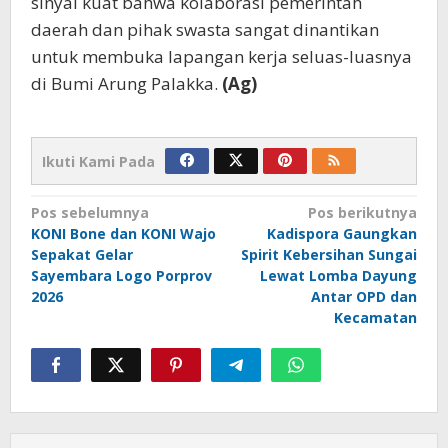
sinyal kuat bahwa kolaborasi pemerintah
daerah dan pihak swasta sangat dinantikan
untuk membuka lapangan kerja seluas-luasnya
di Bumi Arung Palakka.
(Ag)
Ikuti Kami Pada
Navigasi
Pos sebelumnya
Pos berikutnya
KONI Bone dan KONI Wajo
Kadispora Gaungkan
pos
Sepakat Gelar
Spirit Kebersihan Sungai
Sayembara Logo Porprov
Lewat Lomba Dayung
2026
Antar OPD dan
Kecamatan