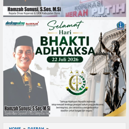
HOME
»
DAERAH
»
Pemkab