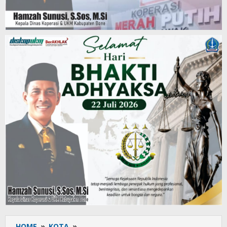
HOME
»
KOTA
»
Jumat