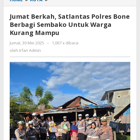
Berkah,
Satlantas
Jumat Berkah, Satlantas Polres Bone
Polres
Berbagi Sembako Untuk Warga
Bone
Kurang Mampu
Berbagi
Sembako
Jumat, 30 Mei 2025
oleh
-
1,067 x dibaca
Untuk
Irfan
oleh
Irfan Admin
Warga
Admin
Kurang
Mampu