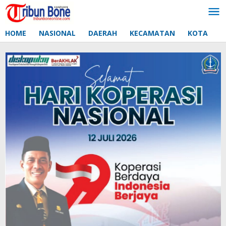
Lewati
ke
konten
HOME
NASIONAL
DAERAH
KECAMATAN
KOTA
D