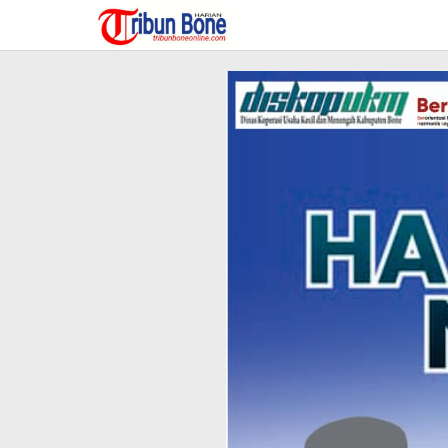
Lewati
ke
konten