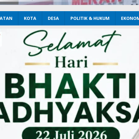
ATAN
KOTA
DESA
POLITIK & HUKUM
EKONOM