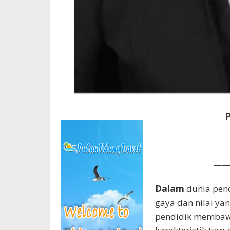
P
——
Dalam
dunia pend
gaya dan nilai yan
pendidik membawa