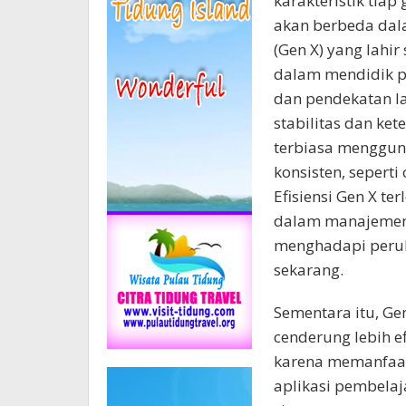
karakteristik tiap
akan berbeda dal
(Gen X) yang lahir
dalam mendidik pe
dan pendekatan 
stabilitas dan ke
terbiasa menggun
konsisten, seperti 
Efisiensi Gen X t
dalam manajemen 
menghadapi perub
sekarang.
Sementara itu, Gen
cenderung lebih e
karena memanfaatk
aplikasi pembelaj