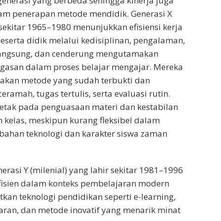
 generasi yang berbeda sehingga kinerja juga
am penerapan metode mendidik. Generasi X
 sekitar 1965–1980 menunjukkan efisiensi kerja
serta didik melalui kedisiplinan, pengalaman,
langsung, dan cenderung mengutamakan
tegasan dalam proses belajar mengajar. Mereka
akan metode yang sudah terbukti dan
ceramah, tugas tertulis, serta evaluasi rutin.
erletak pada penguasaan materi dan kestabilan
kelas, meskipun kurang fleksibel dalam
ahan teknologi dan karakter siswa zaman
erasi Y (milenial) yang lahir sekitar 1981–1996
fisien dalam konteks pembelajaran modern
an teknologi pendidikan seperti e-learning,
aran, dan metode inovatif yang menarik minat