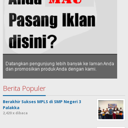
Berita Populer
Berakhir Sukses MPLS di SMP Negeri 3
Palakka
2,420 x dibaca