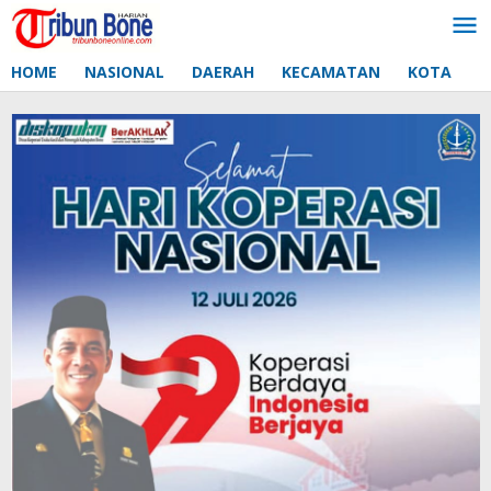
Lewati
ke
konten
HOME
NASIONAL
DAERAH
KECAMATAN
KOTA
D