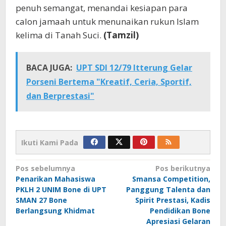
penuh semangat, menandai kesiapan para
calon jamaah untuk menunaikan rukun Islam
kelima di Tanah Suci.
(Tamzil)
BACA JUGA:
UPT SDI 12/79 Itterung Gelar
Porseni Bertema "Kreatif, Ceria, Sportif,
dan Berprestasi"
Ikuti Kami Pada
Navigasi
Pos sebelumnya
Pos berikutnya
Penarikan Mahasiswa
Smansa Competition,
pos
PKLH 2 UNIM Bone di UPT
Panggung Talenta dan
SMAN 27 Bone
Spirit Prestasi, Kadis
Berlangsung Khidmat
Pendidikan Bone
Apresiasi Gelaran