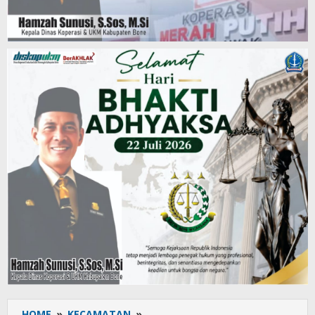
HOME
»
KECAMATAN
»
Danramil