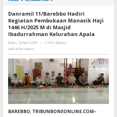
11/Barebbo
Hadiri
Danramil 11/Barebbo Hadiri
Kegiatan
Kegiatan Pembukaan Manasik Haji
Pembukaan
1446 H/2025 M di Masjid
Manasik
Haji
Ibadurrahman Kelurahan Apala
1446
Rabu, 16 April 2025
oleh
-
1,159 x dibaca
H/2025
Irfan
oleh
Irfan Admin
M
Admin
di
Masjid
Ibadurrahman
Kelurahan
Apala
BAREBBO, TRIBUNBONEONLINE.COM–