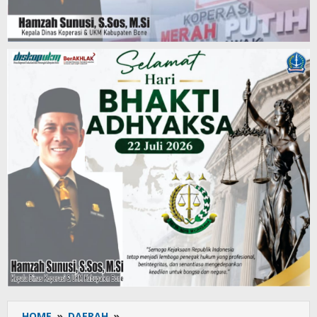
HOME
»
DAERAH
»
Peduli