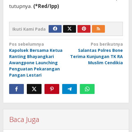
tutupnya.
(*Red/Ipp)
Ikuti Kami Pada
Navigasi
Pos sebelumnya
Pos berikutnya
Kapolsek Bersama Ketua
Salantas Polres Bone
pos
Ranting Bhayangkari
Terima Kunjungan TK RA
Awangpone Launching
Muslim Cendikia
Penguatan Pekarangan
Pangan Lestari
Baca Juga