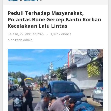
Terhadap
Masyarakat,
Peduli Terhadap Masyarakat,
Polantas
Polantas Bone Gercep Bantu Korban
Bone
Kecelakaan Lalu Lintas
Gercep
Bantu
Selasa, 25 Februari 2025
oleh
-
1,022 x dibaca
Korban
Irfan
oleh
Irfan Admin
Kecelakaan
Admin
Lalu
Lintas