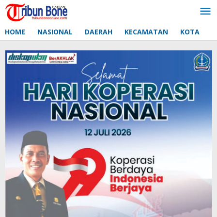
Lewati
ke
konten
HOME
NASIONAL
DAERAH
KECAMATAN
KOTA
D