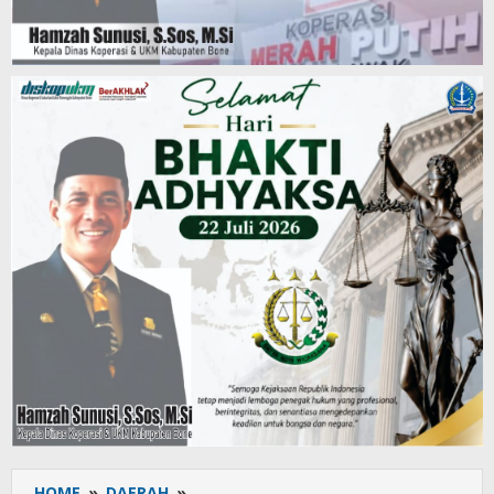
HOME
»
DAERAH
»
Bertabrakan