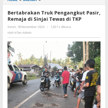
Truk
Pengangkut
Bertabrakan Truk Pengangkut Pasir,
Pasir,
Remaja di Sinjai Tewas di TKP
Remaja
di
Senin, 18 November 2024
oleh
-
1,657 x dibaca
Sinjai
Irfan
oleh
Irfan Admin
Tewas
Admin
di
TKP