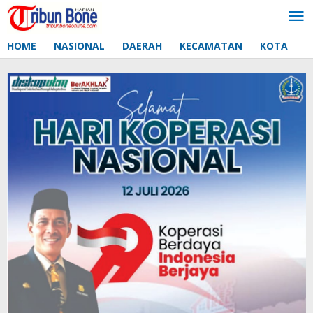
Lewati
ke
konten
HOME
NASIONAL
DAERAH
KECAMATAN
KOTA
D