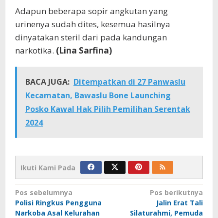
Adapun beberapa sopir angkutan yang
urinenya sudah dites, kesemua hasilnya
dinyatakan steril dari pada kandungan
narkotika.
(Lina Sarfina)
BACA JUGA:
Ditempatkan di 27 Panwaslu
Kecamatan, Bawaslu Bone Launching
Posko Kawal Hak Pilih Pemilihan Serentak
2024
Ikuti Kami Pada
Navigasi
Pos sebelumnya
Pos berikutnya
Polisi Ringkus Pengguna
Jalin Erat Tali
pos
Narkoba Asal Kelurahan
Silaturahmi, Pemuda