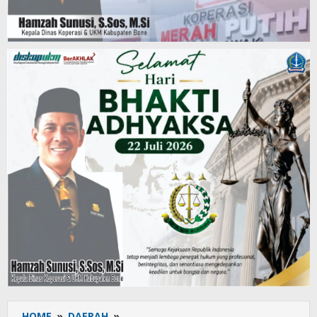
HOME
»
DAERAH
»
Demi