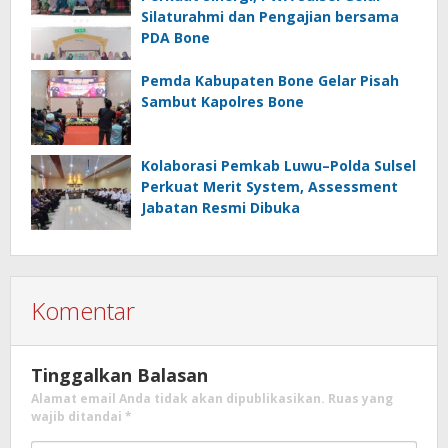
Silaturahmi dan Pengajian bersama
PDA Bone
Pemda Kabupaten Bone Gelar Pisah
Sambut Kapolres Bone
Kolaborasi Pemkab Luwu–Polda Sulsel
Perkuat Merit System, Assessment
Jabatan Resmi Dibuka
Komentar
Tinggalkan Balasan
Alamat email Anda tidak akan dipublikasikan.
Ruas yang
wajib ditandai
*