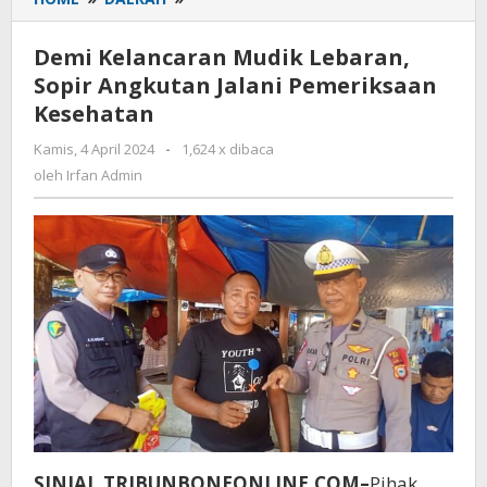
Kelancaran
Mudik
Demi Kelancaran Mudik Lebaran,
Lebaran,
Sopir Angkutan Jalani Pemeriksaan
Sopir
Kesehatan
Angkutan
Jalani
Kamis, 4 April 2024
oleh
-
1,624 x dibaca
Pemeriksaan
Irfan
oleh
Irfan Admin
Kesehatan
Admin
SINJAI, TRIBUNBONEONLINE.COM–
Pihak