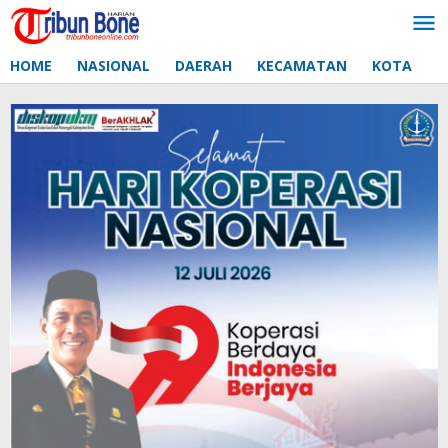
Lewati
ke
konten
HOME
NASIONAL
DAERAH
KECAMATAN
KOTA
D