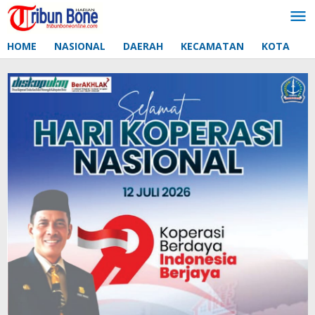
Lewati
ke
konten
HOME
NASIONAL
DAERAH
KECAMATAN
KOTA
D