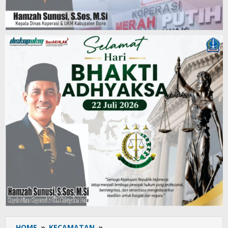
HOME
»
KECAMATAN
»
Babinsa