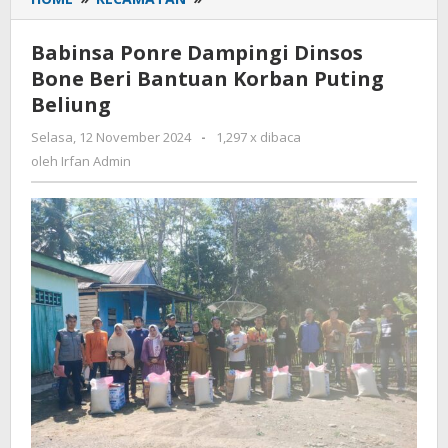
Ponre
Dampingi
Babinsa Ponre Dampingi Dinsos
Dinsos
Bone Beri Bantuan Korban Puting
Bone
Beliung
Beri
Bantuan
Selasa, 12 November 2024
oleh
-
1,297 x dibaca
Korban
Irfan
oleh
Irfan Admin
Puting
Admin
Beliung