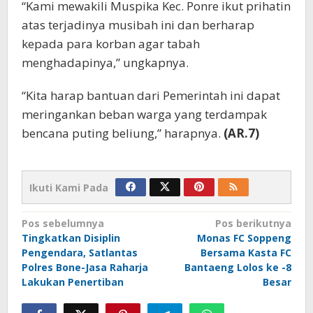
“Kami mewakili Muspika Kec. Ponre ikut prihatin
atas terjadinya musibah ini dan berharap
kepada para korban agar tabah
menghadapinya,” ungkapnya.
“Kita harap bantuan dari Pemerintah ini dapat
meringankan beban warga yang terdampak
bencana puting beliung,” harapnya.
(AR.7)
Ikuti Kami Pada
Navigasi
Pos sebelumnya
Pos berikutnya
Tingkatkan Disiplin
Monas FC Soppeng
pos
Pengendara, Satlantas
Bersama Kasta FC
Polres Bone-Jasa Raharja
Bantaeng Lolos ke -8
Lakukan Penertiban
Besar