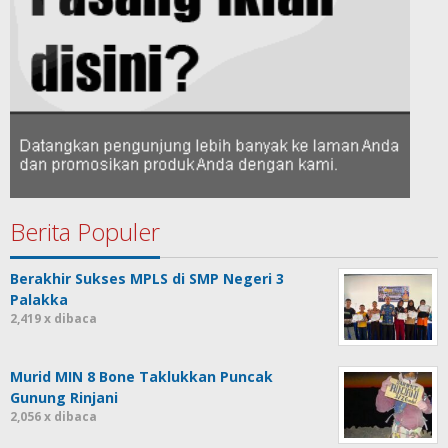
Berita Populer
Berakhir Sukses MPLS di SMP Negeri 3
Palakka
2,419 x dibaca
Murid MIN 8 Bone Taklukkan Puncak
Gunung Rinjani
2,056 x dibaca