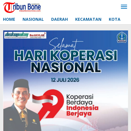
Lewati
ke
konten
HOME
NASIONAL
DAERAH
KECAMATAN
KOTA
D