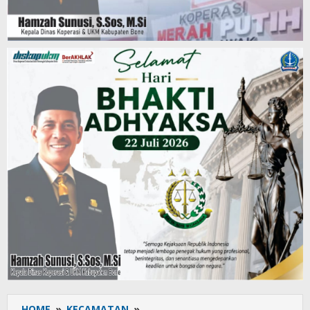
HOME
»
KECAMATAN
»
Babinsa