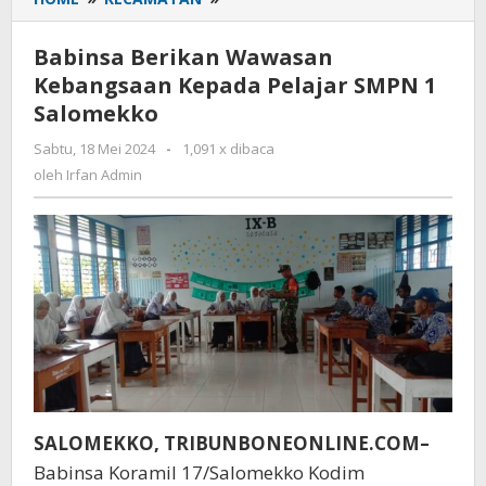
Berikan
Wawasan
Babinsa Berikan Wawasan
Kebangsaan
Kebangsaan Kepada Pelajar SMPN 1
Kepada
Salomekko
Pelajar
SMPN
Sabtu, 18 Mei 2024
oleh
-
1,091 x dibaca
1
Irfan
oleh
Irfan Admin
Salomekko
Admin
SALOMEKKO, TRIBUNBONEONLINE.COM–
Babinsa Koramil 17/Salomekko Kodim