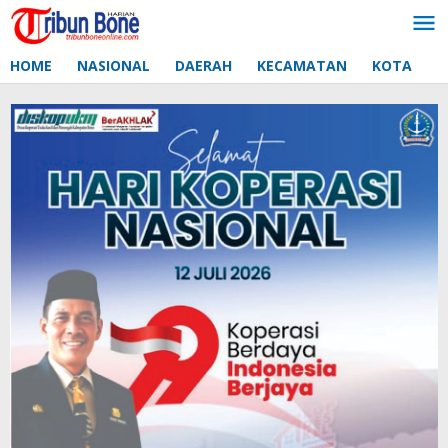
Lewati
ke
konten
HOME
NASIONAL
DAERAH
KECAMATAN
KOTA
D