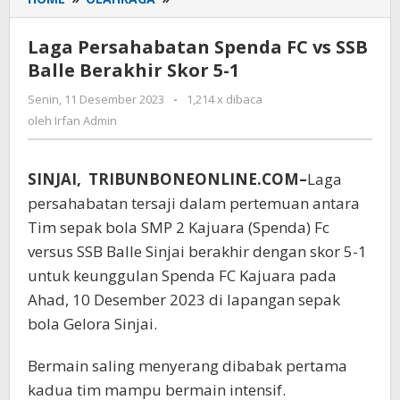
Persahabatan
Spenda
Laga Persahabatan Spenda FC vs SSB
FC
Balle Berakhir Skor 5-1
vs
SSB
Senin, 11 Desember 2023
oleh
-
1,214 x dibaca
Balle
Irfan
oleh
Irfan Admin
Berakhir
Admin
Skor
5-
SINJAI, TRIBUNBONEONLINE.COM–
Laga
1
persahabatan tersaji dalam pertemuan antara
Tim sepak bola SMP 2 Kajuara (Spenda) Fc
versus SSB Balle Sinjai berakhir dengan skor 5-1
untuk keunggulan Spenda FC Kajuara pada
Ahad, 10 Desember 2023 di lapangan sepak
bola Gelora Sinjai.
Bermain saling menyerang dibabak pertama
kadua tim mampu bermain intensif.