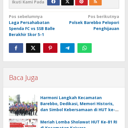
Ikuti Kami Pada
Navigasi
Pos sebelumnya
Pos berikutnya
Laga Persahabatan
Polsek Barebbo Pelopori
pos
Spenda FC vs SSB Balle
Penghijauan
Berakhir Skor 5-1
Baca Juga
Harmoni Langkah Kecamatan
Barebbo, Dedikasi, Memori Historis,
dan Simbol Kebersamaan di HUT ke-
81 RI
Meriah Lomba Sholawat HUT Ke-81 RI
di Kecamatan Kajuara