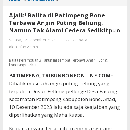
Balita
di
Ajaib! Balita di Patimpeng Bone
Patimpeng
Terbawa Angin Puting Beliung,
Bone
Namun Tak Alami Cedera Sedikitpun
Terbawa
Angin
Selasa, 12 Desember 2023
oleh
-
1,227 x dibaca
Puting
Irfan
oleh
Irfan Admin
Beliung,
Admin
Namun
Balita Perempuan 3 Tahun ini sempat Terbawa Angin Puting,
Tak
kondisinya sehat.
Alami
Cedera
PATIMPENG, TRIBUNBONEONLINE.COM–
Sedikitpun
Dibalik musibah angin puting beliung yang
terjadi di Dusun Pelleng-pellenge Desa Paccing
Kecamatan Patimpeng Kabupaten Bone, Ahad,
10 Desember 2023 lalu ada saja keajaiban yang
diperlihatkan yang Maha Kuasa.
Keajaiban yang terjadi itu menimpa seorang