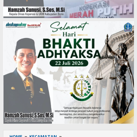
HOME
»
KECAMATAN
»
Ajaib!