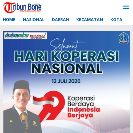
Lewati
ke
konten
HOME
NASIONAL
DAERAH
KECAMATAN
KOTA
D