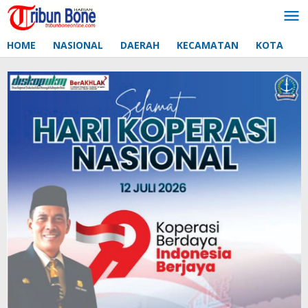
Lewati
ke
konten
HOME
NASIONAL
DAERAH
KECAMATAN
KOTA
D