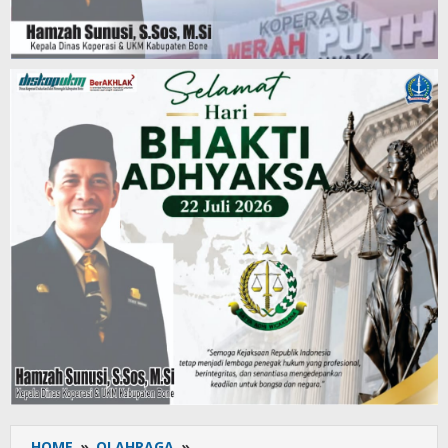
HOME
»
OLAHRAGA
»
Meriah