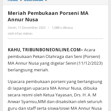
Pembukaan
Porseni
Meriah Pembukaan Porseni MA
MA
Annur Nusa
Annur
Nusa
Senin, 11 Desember 2023
oleh
-
1,088 x dibaca
Irfan
oleh
Irfan Admin
Admin
KAHU, TRIBUNBONEONLINE.COM–
Acara
pembukaan Pekan Olahraga dan Seni (Porseni)
MA Annur Nusa yang digelar Senin (11/12/2023)
berlangsung meriah.
Upacara pembukaan porseni yang berlangsung
di lapangan upacara MA Annur Nusa, dibuka
secara resmi oleh Ketua Yayasan, Drs. H. A. M
Anwar Syamsu,MM dan disaksikan oleh seluruh
guru dan staff serta siswa/siswi MA Annur Nusa