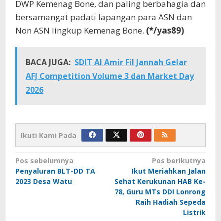
DWP Kemenag Bone, dan paling berbahagia dan
bersamangat padati lapangan para ASN dan
Non ASN lingkup Kemenag Bone.
(*/yas89)
BACA JUGA:
SDIT Al Amir Fil Jannah Gelar
AFJ Competition Volume 3 dan Market Day
2026
Ikuti Kami Pada
Navigasi
Pos sebelumnya
Pos berikutnya
Penyaluran BLT-DD TA
Ikut Meriahkan Jalan
pos
2023 Desa Watu
Sehat Kerukunan HAB Ke-
78, Guru MTs DDI Lonrong
Raih Hadiah Sepeda
Listrik