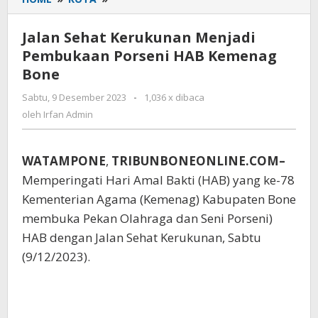
Sehat
Kerukunan
Jalan Sehat Kerukunan Menjadi
Menjadi
Pembukaan Porseni HAB Kemenag
Pembukaan
Bone
Porseni
HAB
Sabtu, 9 Desember 2023
oleh
-
1,036 x dibaca
Kemenag
Irfan
oleh
Irfan Admin
Bone
Admin
WATAMPONE
,
TRIBUNBONEONLINE.COM–
Memperingati Hari Amal Bakti (HAB) yang ke-78
Kementerian Agama (Kemenag) Kabupaten Bone
membuka Pekan Olahraga dan Seni Porseni)
HAB dengan Jalan Sehat Kerukunan, Sabtu
(9/12/2023).