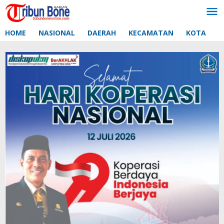
Lewati
ke
konten
HOME
NASIONAL
DAERAH
KECAMATAN
KOTA
D