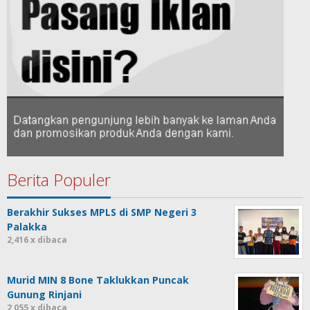
Berita Populer
Berakhir Sukses MPLS di SMP Negeri 3
Palakka
2,416 x dibaca
Murid MIN 8 Bone Taklukkan Puncak
Gunung Rinjani
2,055 x dibaca