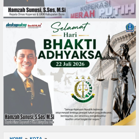
HOME
»
KOTA
»
Jalan