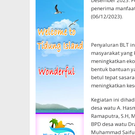
Desember 2023. P
penerima manfaat
(06/12/2023).
Penyaluran BLT in
masyarakat yang
meningkatkan eko
bentuk bantuan y
betul tepat sasar
meningkatkan kes
Kegiatan ini dihad
desa watu A. Hasm
Ramaputra, S.H, M
BPD desa watu Dr
Muhammad Saifullah