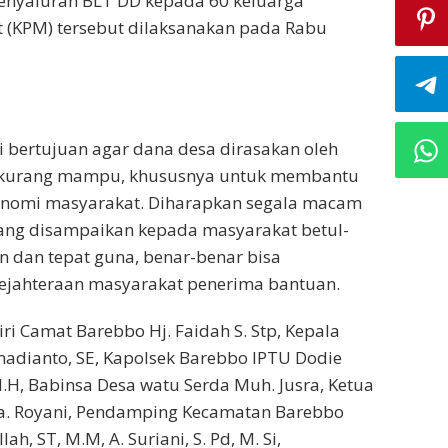
enyaluran BLT DD kepada 60 keluarga
 (KPM) tersebut dilaksanakan pada Rabu
i bertujuan agar dana desa dirasakan oleh
 kurang mampu, khususnya untuk membantu
nomi masyarakat. Diharapkan segala macam
ang disampaikan kepada masyarakat betul-
an dan tepat guna, benar-benar bisa
ejahteraan masyarakat penerima bantuan.
iri Camat Barebbo Hj. Faidah S. Stp, Kepala
adianto, SE, Kapolsek Barebbo IPTU Dodie
.H, Babinsa Desa watu Serda Muh. Jusra, Ketua
a. Royani, Pendamping Kecamatan Barebbo
, ST, M.M, A. Suriani, S. Pd, M. Si,