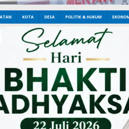
ATAN
KOTA
DESA
POLITIK & HUKUM
EKONOM