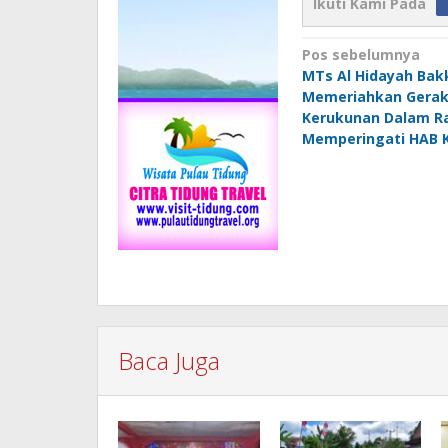
Ikuti Kami Pada
Navigasi
Pos sebelumnya
MTs Al Hidayah Bak
pos
Memeriahkan Gerak 
Kerukunan Dalam R
Memperingati HAB 
Baca Juga