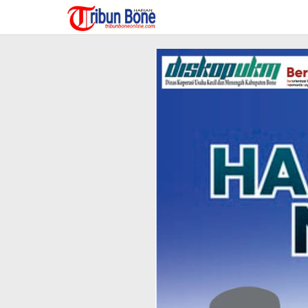
Lewati
ke
konten