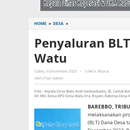
HOME
»
DESA
»
Penyaluran
BLT-
DD
Penyaluran BLT
TA
2023
Watu
Desa
Watu
Sabtu, 9 Desember 2023
oleh
-
1,040 x dibaca
Irfan
oleh
Irfan Admin
Admin
Foto : Kepala Desa Watu Andi Hasmadianto, SE, Camat Bar
SH. MH, Ketua BPD Desa Watu Dra. Royani, Babinsa Desa W
BAREBBO, TRI
melaksanakan pr
(BLT) Dana Desa 