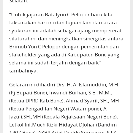
Selatan.
“Untuk jajaran Batalyon C Pelopor baru kita
laksanakan hari ini dan tujuan lain dari acara
syukuran ini adalah sebagai ajang mempererat
silaturahmi dan meningkatkan sinergitas antara
Brimob Yon C Pelopor dengan pemerintah dan
stakeholder yang ada di Kabupaten Bone yang
selama ini sudah terjalin dengan baik,”
tambahnya.
Gelaran ini dihadiri Drs. H. A. Islamuddin, M.H.
(Pj Bupati Bone), Irwandi Burhan, S.E., M.M.,
(Ketua DPRD Kab.Bone), Ahmad Syarif, SH., MH
(Ketua Pengadilan Negeri Watampone), A
Jazuli,SH.,MH (Kepala Kejaksaan Negeri Bone),
Letkol Inf.Much Rizki Hidayat DJohar (Dandim
1407 Bone), AKBP Arief Doddy Suryawan, S.I.K