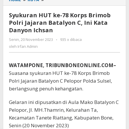
HUT
ke-
Syukuran HUT ke-78 Korps Brimob
78
Polri Jajaran Batalyon C, Ini Kata
Korps
Danyon Ichsan
Brimob
Polri
Senin, 20 November 2023
oleh
-
935 x dibaca
Jajaran
Irfan
oleh
Irfan Admin
Batalyon
Admin
C,
Ini
WATAMPONE, TRIBUNBONEONLINE.COM–
Kata
Danyon
Suasana syukuran HUT ke-78 Korps Brimob
Ichsan
Polri Jajaran Batalyon C Pelopor Polda Sulsel,
berlangsung penuh kehangatan.
Gelaran ini dipusatkan di Aula Mako Batalyon C
Pelopor, Jl. MH.Thamrin, Kelurahan Ta,
Kecamatan Tanete Riattang, Kabupaten Bone,
Senin (20 November 2023)