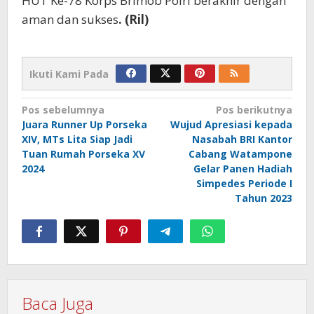
HUT Ke-78 Korps Brimob Polri berakhir dengan
aman dan sukses
. (Ril)
Ikuti Kami Pada
Navigasi
Pos sebelumnya
Pos berikutnya
Juara Runner Up Porseka
Wujud Apresiasi kepada
pos
XIV, MTs Lita Siap Jadi
Nasabah BRI Kantor
Tuan Rumah Porseka XV
Cabang Watampone
2024
Gelar Panen Hadiah
Simpedes Periode I
Tahun 2023
Baca Juga