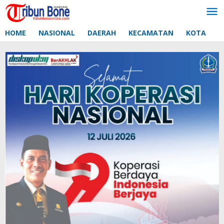
Lewati
ke
konten
HOME
NASIONAL
DAERAH
KECAMATAN
KOTA
D