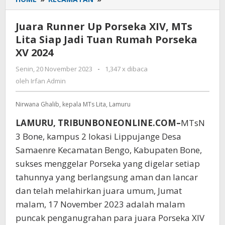
Runner
Up
Juara Runner Up Porseka XIV, MTs
Porseka
Lita Siap Jadi Tuan Rumah Porseka
XIV,
XV 2024
MTs
Lita
Senin, 20 November 2023
oleh
-
1,347 x dibaca
Siap
Irfan
oleh
Irfan Admin
Jadi
Admin
Tuan
Nirwana Ghalib, kepala MTs Lita, Lamuru
Rumah
Porseka
LAMURU, TRIBUNBONEONLINE.COM–
MTsN
XV
3 Bone, kampus 2 lokasi Lippujange Desa
2024
Samaenre Kecamatan Bengo, Kabupaten Bone,
sukses menggelar Porseka yang digelar setiap
tahunnya yang berlangsung aman dan lancar
dan telah melahirkan juara umum, Jumat
malam, 17 November 2023 adalah malam
puncak penganugrahan para juara Porseka XIV