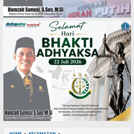
HOME
»
KECAMATAN
»
Juara