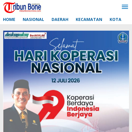
Lewati
ke
konten
HOME
NASIONAL
DAERAH
KECAMATAN
KOTA
D