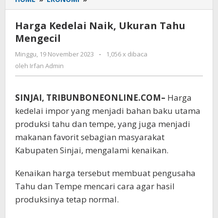
Kedelai
Naik,
Harga Kedelai Naik, Ukuran Tahu
Ukuran
Mengecil
Tahu
Mengecil
Minggu, 19 November 2023
oleh
-
1,056 x dibaca
Irfan
oleh
Irfan Admin
Admin
SINJAI, TRIBUNBONEONLINE.COM–
Harga
kedelai impor yang menjadi bahan baku utama
produksi tahu dan tempe, yang juga menjadi
makanan favorit sebagian masyarakat
Kabupaten Sinjai, mengalami kenaikan.
Kenaikan harga tersebut membuat pengusaha
Tahu dan Tempe mencari cara agar hasil
produksinya tetap normal.