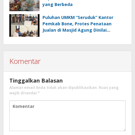
yang Berbeda
Puluhan UMKM “Seruduk” Kantor
Pemkab Bone, Protes Penataan
Jualan di Masjid Agung Dinilai
Amburadul
Komentar
Tinggalkan Balasan
Alamat email Anda tidak akan dipublikasikan.
Ruas yang
wajib ditandai
*