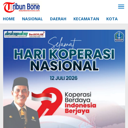
Lewati
ke
konten
HOME
NASIONAL
DAERAH
KECAMATAN
KOTA
D