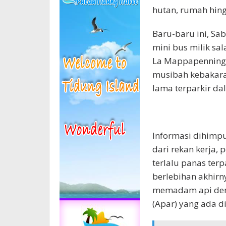
hutan, rumah hing
Baru-baru ini, Sa
mini bus milik sa
La Mappapenning,
musibah kebakara
lama terparkir d
Informasi dihimp
dari rekan kerja,
terlalu panas ter
berlebihan akhirn
memadam api den
(Apar) yang ada di