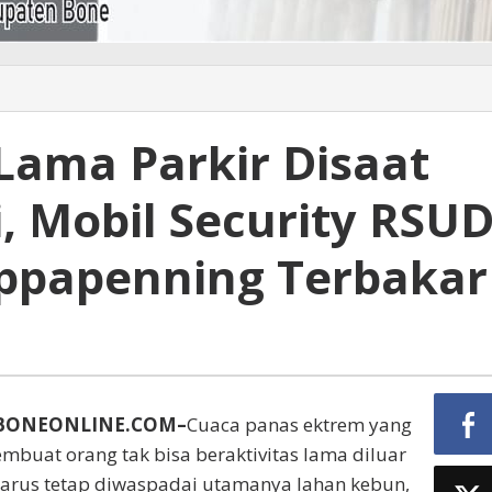
Lama Parkir Disaat
, Mobil Security RSU
ppapenning Terbakar
NBONEONLINE.COM–
Cuaca panas ektrem yang
membuat orang tak bisa beraktivitas lama diluar
 harus tetap diwaspadai utamanya lahan kebun,