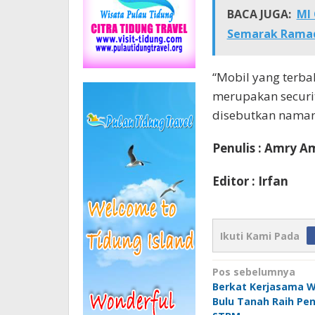
BACA JUGA:
MI
Semarak Ramad
“Mobil yang terba
merupakan securit
disebutkan naman
Penulis : Amry A
Editor : Irfan
Ikuti Kami Pada
Navigasi
Pos sebelumnya
Berkat Kerjasama W
pos
Bulu Tanah Raih Pe