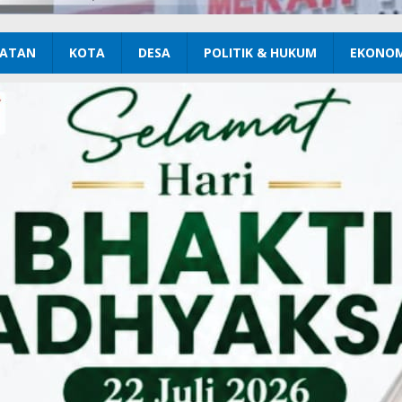
ATAN
KOTA
DESA
POLITIK & HUKUM
EKONOM