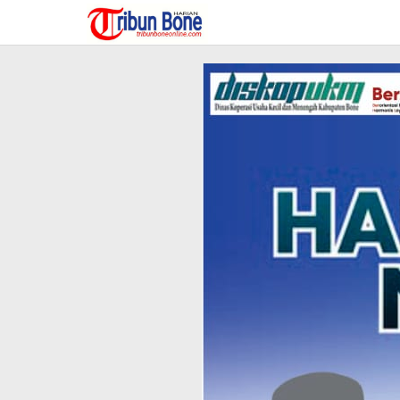
Lewati
ke
konten