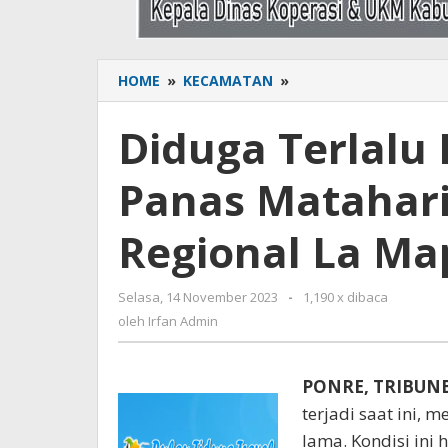
HOME
»
KECAMATAN
»
Diduga
Terlalu
Lama
Diduga Terlalu 
Parkir
Disaat
Panas Matahari
Panas
Matahari,
Mobil
Regional La Ma
Security
RSUD
Regional
Selasa, 14 November 2023
oleh
-
1,190 x dibaca
La
Irfan
oleh
Irfan Admin
Mappapenning
Admin
Terbakar
PONRE, TRIBU
terjadi saat ini, 
lama. Kondisi ini