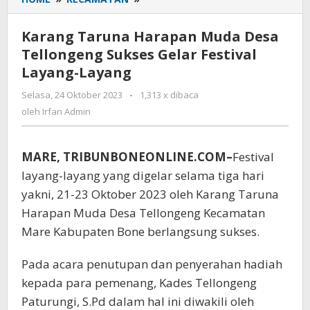
Taruna
Harapan
Karang Taruna Harapan Muda Desa
Muda
Tellongeng Sukses Gelar Festival
Desa
Layang-Layang
Tellongeng
Sukses
Selasa, 24 Oktober 2023
oleh
-
1,313 x dibaca
Gelar
Irfan
oleh
Irfan Admin
Festival
Admin
Layang-
Layang
MARE, TRIBUNBONEONLINE.COM–
Festival
layang-layang yang digelar selama tiga hari
yakni, 21-23 Oktober 2023 oleh Karang Taruna
Harapan Muda Desa Tellongeng Kecamatan
Mare Kabupaten Bone berlangsung sukses.
Pada acara penutupan dan penyerahan hadiah
kepada para pemenang, Kades Tellongeng
Paturungi, S.Pd dalam hal ini diwakili oleh