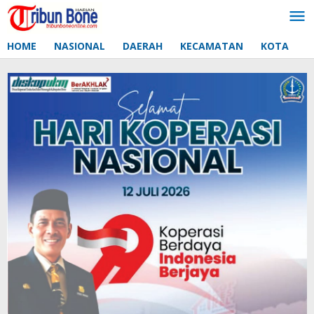
Lewati
ke
konten
HOME
NASIONAL
DAERAH
KECAMATAN
KOTA
D