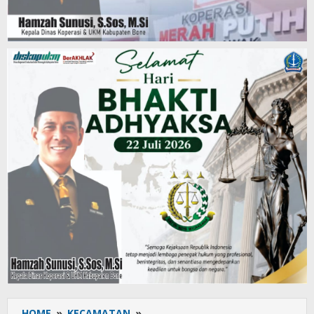
HOME
»
KECAMATAN
»
Karang