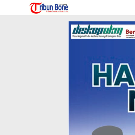
Lewati
ke
konten