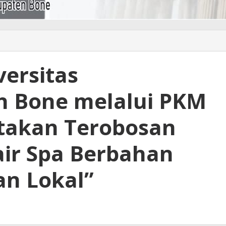
ersitas
 Bone melalui PKM
ptakan Terobosan
air Spa Berbahan
n Lokal”