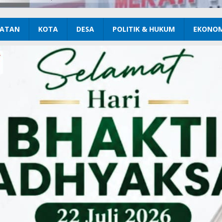
ATAN
KOTA
DESA
POLITIK & HUKUM
EKONOM