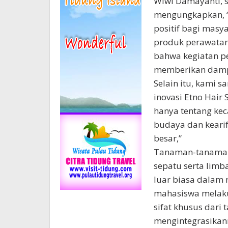
Wiwi Damayanti, 
mengungkapkan, “
positif bagi masy
produk perawatan 
bahwa kegiatan p
memberikan dampa
Selain itu, kami 
inovasi Etno Hair
hanya tentang kec
budaya dan kearif
besar,”
Tanaman-tanaman 
sepatu serta limb
luar biasa dalam
mahasiswa melaku
sifat khusus dari
mengintegrasikan