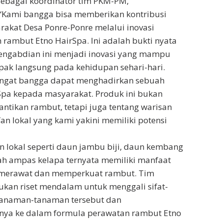
sebagai koordinator tim PKM-PM,
Kami bangga bisa memberikan kontribusi
arakat Desa Ponre-Ponre melalui inovasi
rambut Etno HairSpa. Ini adalah bukti nyata
engabdian ini menjadi inovasi yang mampu
k langsung pada kehidupan sehari-hari.
sangat bangga dapat menghadirkan sebuah
 Spa kepada masyarakat. Produk ini bukan
antikan rambut, tetapi juga tentang warisan
an lokal yang kami yakini memiliki potensi
lokal seperti daun jambu biji, daun kembang
ah ampas kelapa ternyata memiliki manfaat
 merawat dan memperkuat rambut. Tim
kan riset mendalam untuk menggali sifat-
 tanaman-tanaman tersebut dan
nya ke dalam formula perawatan rambut Etno