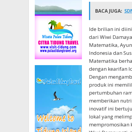
BACA JUGA:
SDN
Ide brilian ini di
dari Wiwi Damayan
Matematika, Ayun
Indonesia dan Su
Matematika berha
dengan kearifan l
Dengan mengambil 
produk ini memil
pertumbuhan ramb
memberikan nutris
inovatif ini bert
lokal yang melimp
mempromosikan k