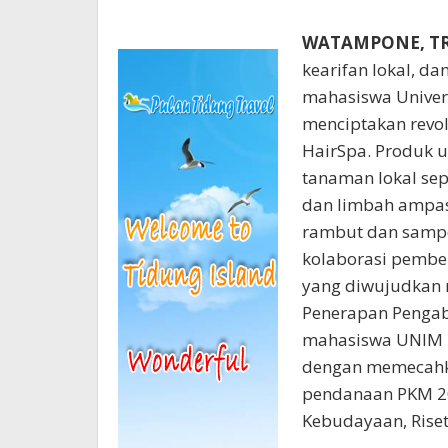
WATAMPONE, T
kearifan lokal, da
mahasiswa Univer
menciptakan revo
HairSpa. Produk u
tanaman lokal sep
dan limbah ampas 
rambut dan sampo.
kolaborasi pembe
yang diwujudkan 
Penerapan Pengabd
mahasiswa UNIM B
dengan memecahka
pendanaan PKM 20
Kebudayaan, Riset