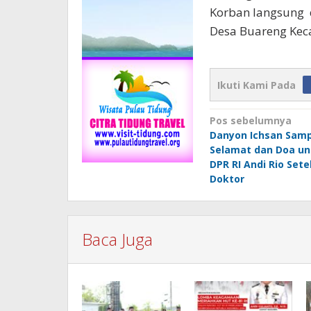
Korban langsung 
Desa Buareng Kec
Ikuti Kami Pada
Navigasi
Pos sebelumnya
Danyon Ichsan Sam
pos
Selamat dan Doa u
DPR RI Andi Rio Set
Doktor
Baca Juga