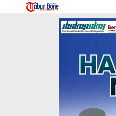
Lewati
ke
konten