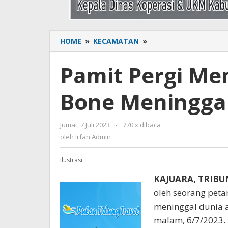
HOME
»
KECAMATAN
»
Pamit
Pergi
Memancing,
Pamit Pergi Me
Petani
di
Bone Meninggal
Bone
Meninggal
Tersambar
Jumat, 7 Juli 2023
oleh
-
770 x dibaca
Petir
Irfan
oleh
Irfan Admin
Admin
Ilustrasi
KAJUARA, TRIB
oleh seorang peta
meninggal dunia a
malam, 6/7/2023.