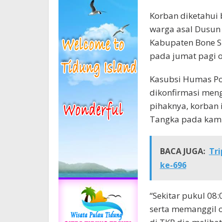
Korban diketahui
warga asal Dusun
Kabupaten Bone S
pada jumat pagi o
Kasubsi Humas Po
dikonfirmasi men
pihaknya, korban 
Tangka pada kamis
BACA JUGA:
Tr
ke-696
“Sekitar pukul 08
serta memanggil o