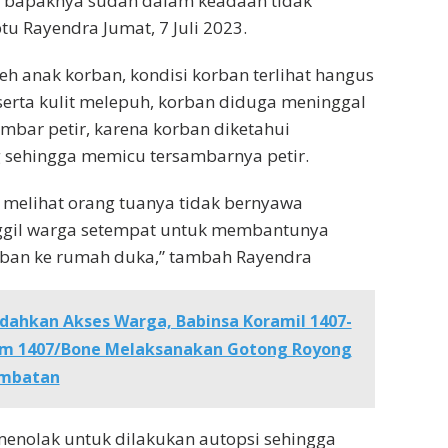
at bapaknya sudah dalam keadaan tidak
tu Rayendra Jumat, 7 Juli 2023.
eh anak korban, kondisi korban terlihat hangus
serta kulit melepuh, korban diduga meninggal
ambar petir, karena korban diketahui
ehingga memicu tersambarnya petir.
 melihat orang tuanya tidak bernyawa
gil warga setempat untuk membantunya
ban ke rumah duka,” tambah Rayendra
ahkan Akses Warga, Babinsa Koramil 1407-
dim 1407/Bone Melaksanakan Gotong Royong
mbatan
enolak untuk dilakukan autopsi sehingga