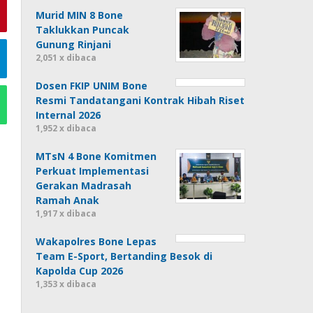
Murid MIN 8 Bone
Taklukkan Puncak
Gunung Rinjani
2,051 x dibaca
Dosen FKIP UNIM Bone
Resmi Tandatangani Kontrak Hibah Riset
Internal 2026
1,952 x dibaca
MTsN 4 Bone Komitmen
Perkuat Implementasi
Gerakan Madrasah
Ramah Anak
1,917 x dibaca
Wakapolres Bone Lepas
Team E-Sport, Bertanding Besok di
Kapolda Cup 2026
1,353 x dibaca