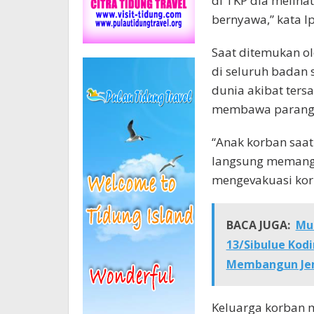
di TKP dia melih
bernyawa,” kata Ip
Saat ditemukan ol
di seluruh badan 
dunia akibat ters
membawa parang s
“Anak korban saat
langsung memang
mengevakuasi kor
BACA JUGA:
Mud
13/Sibulue Ko
Membangun Je
Keluarga korban m