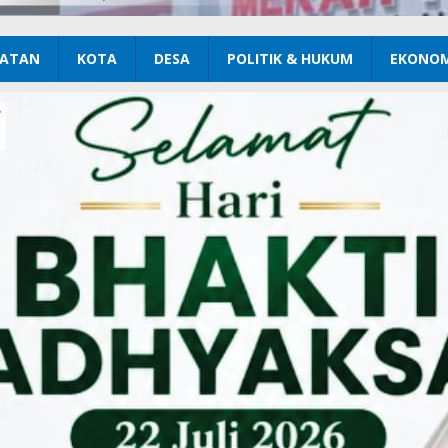
ATAN
KOTA
DESA
POLITIK & HUKUM
EKONOM