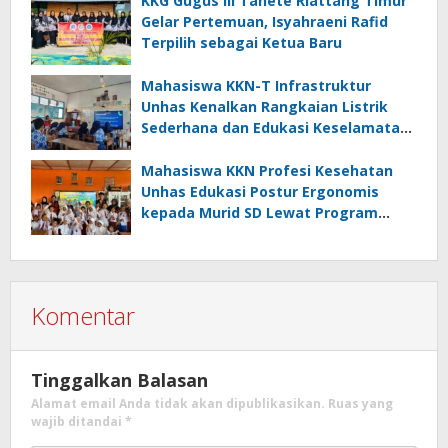
KKG Gugus III Tanete Riattang Timur
Gelar Pertemuan, Isyahraeni Rafid
Terpilih sebagai Ketua Baru
Mahasiswa KKN-T Infrastruktur
Unhas Kenalkan Rangkaian Listrik
Sederhana dan Edukasi Keselamatan
serta Bahaya Listrik di SMPN 40 Satap
Langkeang
Mahasiswa KKN Profesi Kesehatan
Unhas Edukasi Postur Ergonomis
kepada Murid SD Lewat Program
“Postur Tepat, Anak Hebat”
Komentar
Tinggalkan Balasan
Alamat email Anda tidak akan dipublikasikan.
Ruas yang
wajib ditandai
*