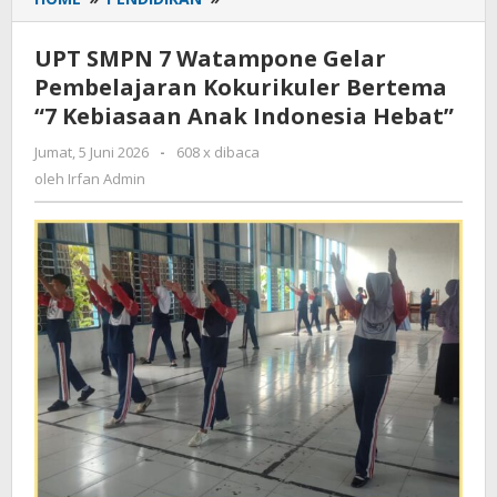
SMPN
7
UPT SMPN 7 Watampone Gelar
Watampone
Pembelajaran Kokurikuler Bertema
Gelar
“7 Kebiasaan Anak Indonesia Hebat”
Pembelajaran
Kokurikuler
Jumat, 5 Juni 2026
oleh
-
608 x dibaca
Bertema
Irfan
oleh
Irfan Admin
“7
Admin
Kebiasaan
Anak
Indonesia
Hebat”