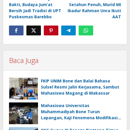
pos
Bakti, Budaya Jum’at
Setahun Penuh, Murid MI
Bersih Jadi Tradisi di UPT
Ibadur Rahman Unra Ikuti
Puskesmas Barebbo
AAT
Baca Juga
FKIP UNIM Bone dan Balai Bahasa
Sulsel Resmi Jalin Kerjasama, Sambut
Mahasiswa Magang di Makassar
Mahasiswa Universitas
Muhammadiyah Bone Turun
Lapangan, Kaji Fenomena Modifikasi
Lampu Kendaraan melalui Riset
FOTOFOBIA