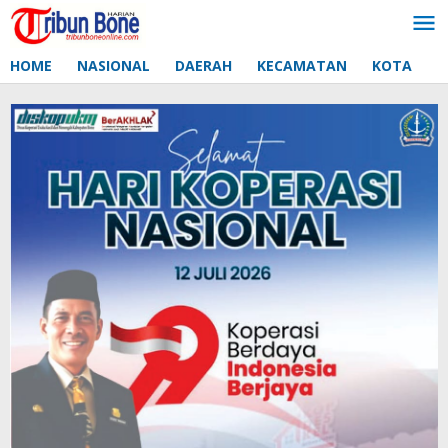
Lewati
ke
konten
HOME
NASIONAL
DAERAH
KECAMATAN
KOTA
D