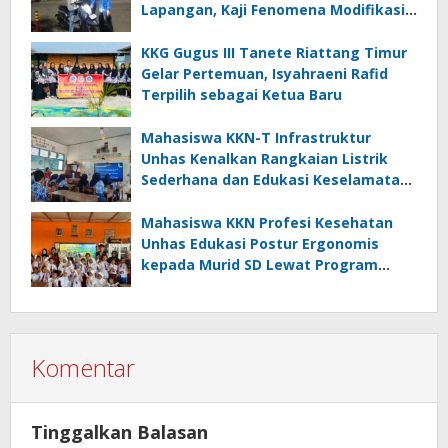
Lapangan, Kaji Fenomena Modifikasi
Lampu Kendaraan melalui Riset
FOTOFOBIA
KKG Gugus III Tanete Riattang Timur
Gelar Pertemuan, Isyahraeni Rafid
Terpilih sebagai Ketua Baru
Mahasiswa KKN-T Infrastruktur
Unhas Kenalkan Rangkaian Listrik
Sederhana dan Edukasi Keselamatan
serta Bahaya Listrik di SMPN 40 Satap
Langkeang
Mahasiswa KKN Profesi Kesehatan
Unhas Edukasi Postur Ergonomis
kepada Murid SD Lewat Program
“Postur Tepat, Anak Hebat”
Komentar
Tinggalkan Balasan