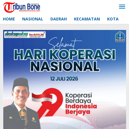
Lewati
ke
konten
HOME
NASIONAL
DAERAH
KECAMATAN
KOTA
D