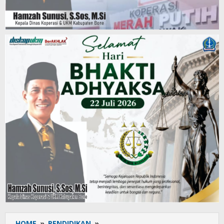
HOME
»
PENDIDIKAN
»
FKDT