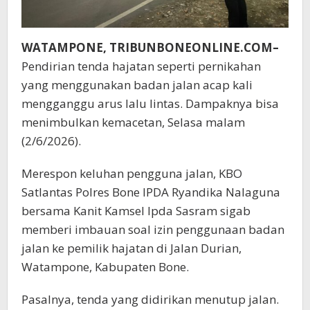
WATAMPONE, TRIBUNBONEONLINE.COM–
Pendirian tenda hajatan seperti pernikahan
yang menggunakan badan jalan acap kali
mengganggu arus lalu lintas. Dampaknya bisa
menimbulkan kemacetan, Selasa malam
(2/6/2026).
Merespon keluhan pengguna jalan, KBO
Satlantas Polres Bone IPDA Ryandika Nalaguna
bersama Kanit Kamsel Ipda Sasram sigab
memberi imbauan soal izin penggunaan badan
jalan ke pemilik hajatan di Jalan Durian,
Watampone, Kabupaten Bone.
Pasalnya, tenda yang didirikan menutup jalan.