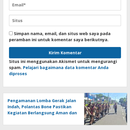
Simpan nama, email, dan situs web saya pada
peramban ini untuk komentar saya berikutnya.
Situs ini menggunakan Akismet untuk mengurangi
spam.
Pelajari bagaimana data komentar Anda
diproses
Pengamanan Lomba Gerak Jalan
Indah, Polantas Bone Pastikan
Kegiatan Berlangsung Aman dan
Lancar