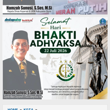
HOME
»
KOTA
»
Sigap,