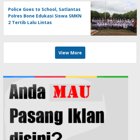
Police Goes to School, Satlantas
Polres Bone Edukasi Siswa SMKN
2 Tertib Lalu Lintas
View More