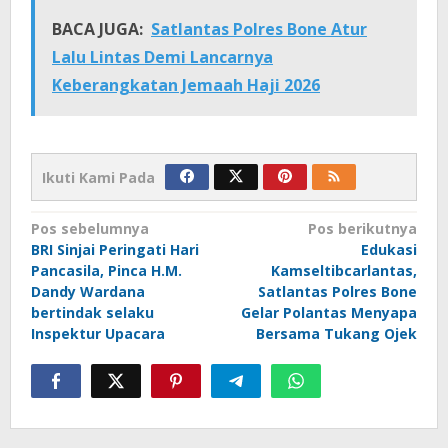
BACA JUGA:
Satlantas Polres Bone Atur
Lalu Lintas Demi Lancarnya
Keberangkatan Jemaah Haji 2026
Ikuti Kami Pada
Navigasi
Pos sebelumnya
Pos berikutnya
BRI Sinjai Peringati Hari
Edukasi
pos
Pancasila, Pinca H.M.
Kamseltibcarlantas,
Dandy Wardana
Satlantas Polres Bone
bertindak selaku
Gelar Polantas Menyapa
Inspektur Upacara
Bersama Tukang Ojek