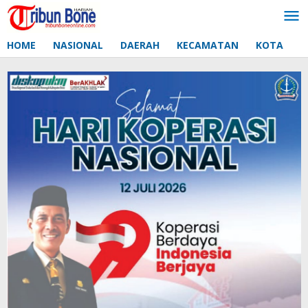
Lewati
ke
konten
HOME
NASIONAL
DAERAH
KECAMATAN
KOTA
D