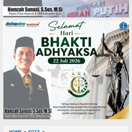
HOME
»
KOTA
»
Satlantas