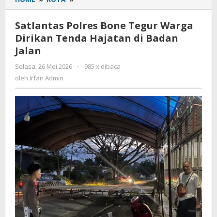
Polres
Bone
Satlantas Polres Bone Tegur Warga
Tegur
Dirikan Tenda Hajatan di Badan
Warga
Jalan
Dirikan
Tenda
Selasa, 26 Mei 2026
oleh
-
985 x dibaca
Hajatan
Irfan
oleh
Irfan Admin
di
Admin
Badan
Jalan