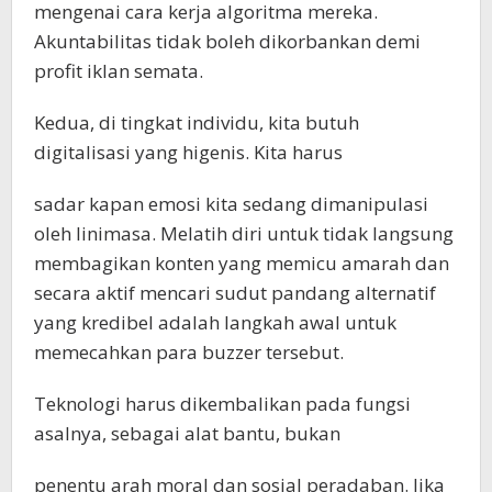
mengenai cara kerja algoritma mereka.
Akuntabilitas tidak boleh dikorbankan demi
profit iklan semata.
Kedua, di tingkat individu, kita butuh
digitalisasi yang higenis. Kita harus
sadar kapan emosi kita sedang dimanipulasi
oleh linimasa. Melatih diri untuk tidak langsung
membagikan konten yang memicu amarah dan
secara aktif mencari sudut pandang alternatif
yang kredibel adalah langkah awal untuk
memecahkan para buzzer tersebut.
Teknologi harus dikembalikan pada fungsi
asalnya, sebagai alat bantu, bukan
penentu arah moral dan sosial peradaban. Jika