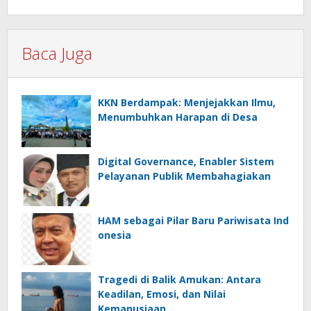
Baca Juga
KKN Berdampak: Menjejakkan Ilmu,
Menumbuhkan Harapan di Desa
Digital Governance, Enabler Sistem
Pelayanan Publik Membahagiakan
HAM sebagai Pilar Baru Pariwisata Ind
onesia
Tragedi di Balik Amukan: Antara
Keadilan, Emosi, dan Nilai
Kemanusiaan