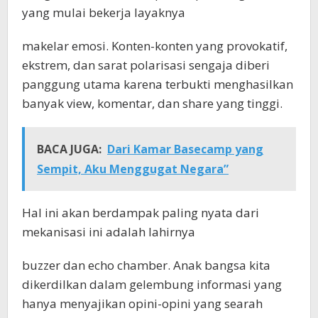
yang mulai bekerja layaknya
makelar emosi. Konten-konten yang provokatif,
ekstrem, dan sarat polarisasi sengaja diberi
panggung utama karena terbukti menghasilkan
banyak view, komentar, dan share yang tinggi.
BACA JUGA:
Dari Kamar Basecamp yang
Sempit, Aku Menggugat Negara”
Hal ini akan berdampak paling nyata dari
mekanisasi ini adalah lahirnya
buzzer dan echo chamber. Anak bangsa kita
dikerdilkan dalam gelembung informasi yang
hanya menyajikan opini-opini yang searah