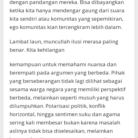
dengan pandangan mereka. Bisa dibayangkan
ketika kita hanya mendengar gaung dari suara
kita sendiri atau komunitas yang sepemikiran,
ego komunitas kian tercengkram lebih dalam.
Lambat laun, muncullah ilusi merasa paling
benar. Kita kehilangan
kemampuan untuk memahami nuansa dan
berempati pada argumen yang berbeda. Pihak
yang berseberangan tidak lagi dilihat sebagai
sesama warga negara yang memiliki perspektif
berbeda, melainkan seperti musuh yang harus
dilumpuhkan. Polarisasi politik, konflik
horizontal, hingga sentimen suku dan agama
sering kali membesar bukan karena masalah
aslinya tidak bisa diselesaikan, melainkan