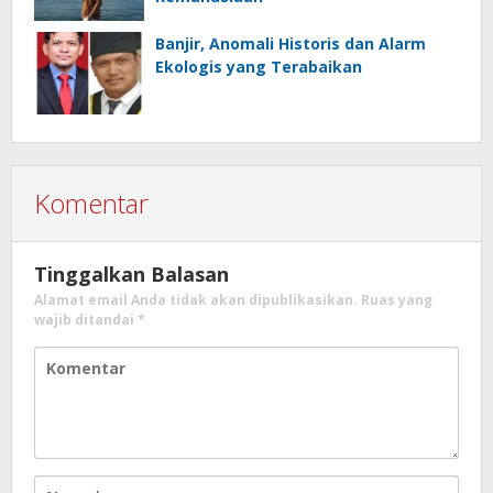
Banjir, Anomali Historis dan Alarm
Ekologis yang Terabaikan
Komentar
Tinggalkan Balasan
Alamat email Anda tidak akan dipublikasikan.
Ruas yang
wajib ditandai
*