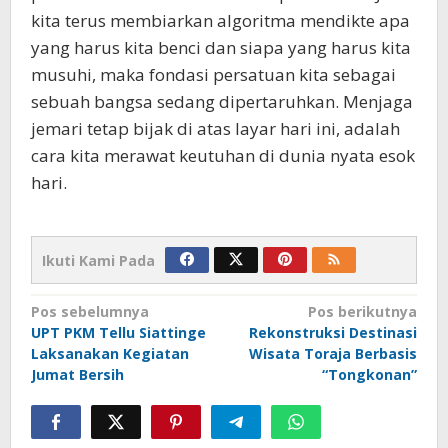
kita terus membiarkan algoritma mendikte apa
yang harus kita benci dan siapa yang harus kita
musuhi, maka fondasi persatuan kita sebagai
sebuah bangsa sedang dipertaruhkan. Menjaga
jemari tetap bijak di atas layar hari ini, adalah
cara kita merawat keutuhan di dunia nyata esok
hari.
Ikuti Kami Pada
Navigasi
Pos sebelumnya
Pos berikutnya
UPT PKM Tellu Siattinge
Rekonstruksi Destinasi
pos
Laksanakan Kegiatan
Wisata Toraja Berbasis
Jumat Bersih
“Tongkonan”