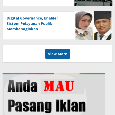
Digital Governance, Enabler
Sistem Pelayanan Publik
Membahagiakan
View More