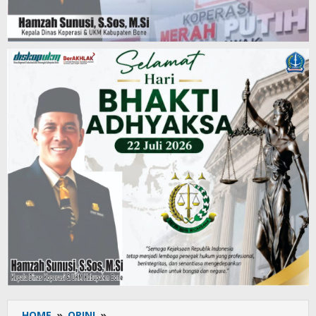
HOME
»
OPINI
»
Menggugat