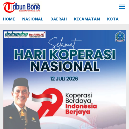
Lewati
ke
konten
HOME
NASIONAL
DAERAH
KECAMATAN
KOTA
D