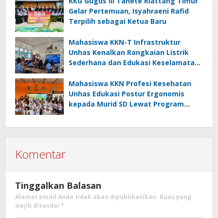
FOTOFOBIA
KKG Gugus III Tanete Riattang Timur
Gelar Pertemuan, Isyahraeni Rafid
Terpilih sebagai Ketua Baru
Mahasiswa KKN-T Infrastruktur
Unhas Kenalkan Rangkaian Listrik
Sederhana dan Edukasi Keselamatan
serta Bahaya Listrik di SMPN 40 Satap
Langkeang
Mahasiswa KKN Profesi Kesehatan
Unhas Edukasi Postur Ergonomis
kepada Murid SD Lewat Program
“Postur Tepat, Anak Hebat”
Komentar
Tinggalkan Balasan
Alamat email Anda tidak akan dipublikasikan.
Ruas yang
wajib ditandai
*