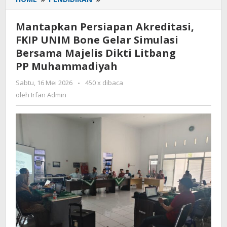
Persiapan
Akreditasi,
Mantapkan Persiapan Akreditasi,
FKIP
FKIP UNIM Bone Gelar Simulasi
UNIM
Bersama Majelis Dikti Litbang
Bone
Gelar
PP Muhammadiyah
Simulasi
Sabtu, 16 Mei 2026
oleh
-
450 x dibaca
Bersama
Irfan
oleh
Irfan Admin
Majelis
Admin
Dikti
Litbang
PP Muhammadiyah