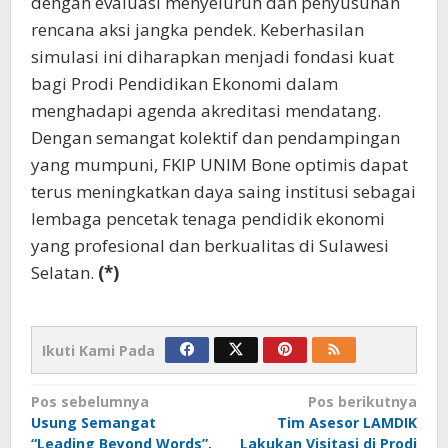
dengan evaluasi menyeluruh dan penyusunan
rencana aksi jangka pendek. Keberhasilan
simulasi ini diharapkan menjadi fondasi kuat
bagi Prodi Pendidikan Ekonomi dalam
menghadapi agenda akreditasi mendatang.
Dengan semangat kolektif dan pendampingan
yang mumpuni, FKIP UNIM Bone optimis dapat
terus meningkatkan daya saing institusi sebagai
lembaga pencetak tenaga pendidik ekonomi
yang profesional dan berkualitas di Sulawesi
Selatan.
(*)
Ikuti Kami Pada
Navigasi
Pos sebelumnya
Pos berikutnya
Usung Semangat
Tim Asesor LAMDIK
pos
“Leading Beyond Words”,
Lakukan Visitasi di Prodi