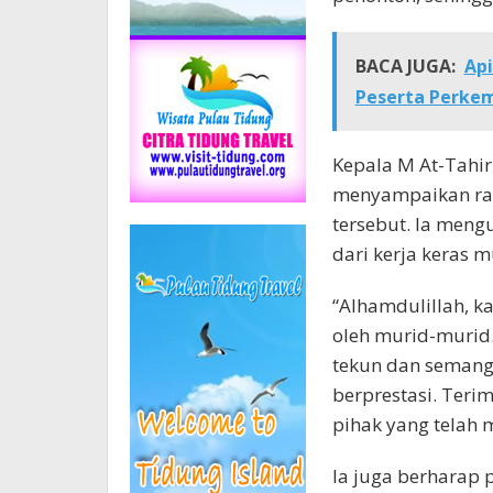
BACA JUGA:
Ap
Peserta Perke
Kepala M At-Tahiri
menyampaikan ras
tersebut. Ia meng
dari kerja keras 
“Alhamdulillah, k
oleh murid-murid.
tekun dan semang
berprestasi. Ter
pihak yang telah 
Ia juga berharap p