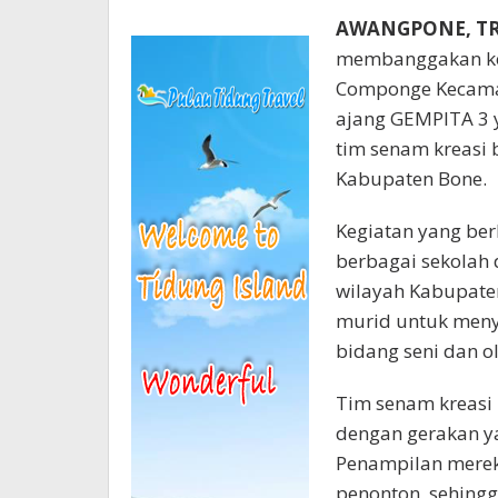
AWANGPONE, T
membanggakan kem
Componge Kecama
ajang GEMPITA 3 y
tim senam kreasi b
Kabupaten Bone.
Kegiatan yang berl
berbagai sekolah 
wilayah Kabupaten
murid untuk menya
bidang seni dan o
Tim senam kreasi
dengan gerakan ya
Penampilan mereka
penonton, sehingg