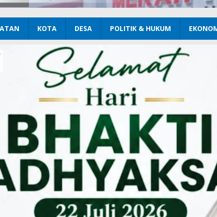
ATAN
KOTA
DESA
POLITIK & HUKUM
EKONOM