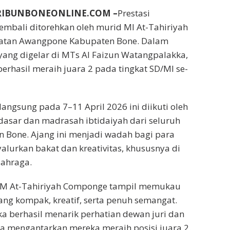
RIBUNBONEONLINE.COM –
Prestasi
bali ditorehkan oleh murid MI At-Tahiriyah
tan Awangpone Kabupaten Bone. Dalam
ang digelar di MTs Al Faizun Watangpalakka,
erhasil meraih juara 2 pada tingkat SD/MI se-
angsung pada 7–11 April 2026 ini diikuti oleh
dasar dan madrasah ibtidaiyah dari seluruh
 Bone. Ajang ini menjadi wadah bagi para
lurkan bakat dan kreativitas, khususnya di
lahraga.
 M At-Tahiriyah Componge tampil memukau
ng kompak, kreatif, serta penuh semangat.
 berhasil menarik perhatian dewan juri dan
a mengantarkan mereka meraih posisi juara 2.