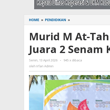
HOME
»
PENDIDIKAN
»
Murid
M
At-
Murid M At-Tah
Tahiriyah
Componge
Juara 2 Senam 
Raih
Juara
2
Senin, 13 April 2026
oleh
-
945 x dibaca
Senam
Irfan
oleh
Irfan Admin
Kreasi
Admin
di
GEMPITA
3