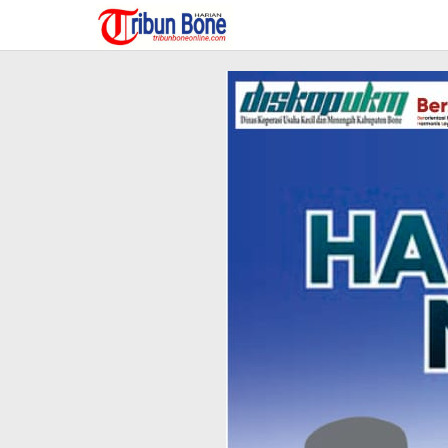
Lewati
ke
konten