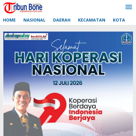
Lewati
ke
konten
HOME
NASIONAL
DAERAH
KECAMATAN
KOTA
D