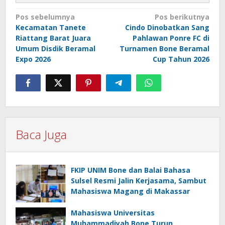
Navigasi
Pos sebelumnya
Pos berikutnya
Kecamatan Tanete
Cindo Dinobatkan Sang
pos
Riattang Barat Juara
Pahlawan Ponre FC di
Umum Disdik Beramal
Turnamen Bone Beramal
Expo 2026
Cup Tahun 2026
Baca Juga
FKIP UNIM Bone dan Balai Bahasa
Sulsel Resmi Jalin Kerjasama, Sambut
Mahasiswa Magang di Makassar
Mahasiswa Universitas
Muhammadiyah Bone Turun