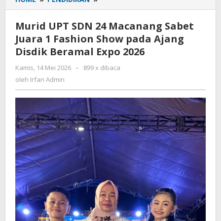
UPT
SDN
Murid UPT SDN 24 Macanang Sabet
24
Juara 1 Fashion Show pada Ajang
Macanang
Disdik Beramal Expo 2026
Sabet
Juara
Kamis, 14 Mei 2026
oleh
-
899 x dibaca
1
Irfan
oleh
Irfan Admin
Fashion
Admin
Show
pada
Ajang
Disdik
Beramal
Expo
2026