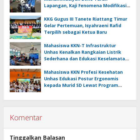
Lapangan, Kaji Fenomena Modifikasi
Lampu Kendaraan melalui Riset
FOTOFOBIA
KKG Gugus III Tanete Riattang Timur
Gelar Pertemuan, Isyahraeni Rafid
Terpilih sebagai Ketua Baru
Mahasiswa KKN-T Infrastruktur
Unhas Kenalkan Rangkaian Listrik
Sederhana dan Edukasi Keselamatan
serta Bahaya Listrik di SMPN 40 Satap
Langkeang
Mahasiswa KKN Profesi Kesehatan
Unhas Edukasi Postur Ergonomis
kepada Murid SD Lewat Program
“Postur Tepat, Anak Hebat”
Komentar
Tinggalkan Balasan